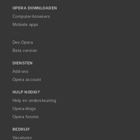
o
OPERA DOWNLOADEN
w
O
Computer-browsers
p
Mobiele apps
e
r
a
Dev.Opera
Beta version
DIENSTEN
Add-ons
Opera account
HULP NODIG?
Help en ondersteuning
Opera-blogs
Opera forums
BEDRIJF
Vacatures