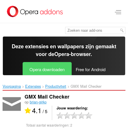
Naar
tekst
springen
Deze extensies en wallpapers zijn gemaakt
voor de
Opera-browser
.
Opera downloaden
Free for Android
Voorpagina
Extensies
Productiviteit
GMX Mail Checker‎
GMX Mail Checker
op
brian-girko
4.1
Jouw waardering
/ 5
Totaal aantal waarderingen:
2