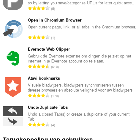
so by letting you save/categorize URL's for later quick acce...
T
5
o
t
Open in Chromium Browser
a
Open current page, link, or all tabs in the Chromium browser.
a
T
1
l
o
a
t
Evernote Web Clipper
a
a
Gebruik de Evernote extensie om dingen die je ziet op het
n
internet in je Evernote account op te slaan.
a
t
T
610
l
a
o
a
l
t
Atavi bookmarks
a
w
a
Visuele bladwijzers, bladwijzers synchroniseren tussen
n
a
diverse browsers en absolute veiligheid voor uw bladwijzers
a
t
T
a
170
l
a
o
r
a
l
t
Undo/Duplicate Tabs
d
a
w
a
e
Undo a closed Tab(s) or create a duplicate of your current
n
a
Tab
a
r
t
T
a
4
l
i
a
o
r
a
n
l
t
d
Terugkoppeling van gebruikers
a
g