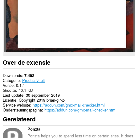
websites.
Deze
extensie
kan
je
browsegeschiedenis
lezen
en
aanpassen.
Over de extensie
Downloads
7.492
Categorie
Productiviteit
Versie
0.1.1
Grootte
40,1 KB
Last update
30 september 2019
Licentie
Copyright 2019 brian-girko
Service website
https://add0n.com/gmx-mail-checker.html
Ondersteuningspagina
https://add0n.com/gmx-mail-checker.html
Gerelateerd
Ponzta
Ponzta helps you to spend less time on certain sites. It does