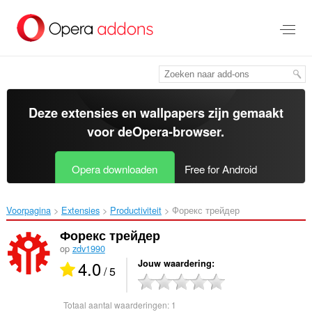
Naar
tekst
springen
Deze extensies en wallpapers zijn gemaakt
voor de
Opera-browser
.
Opera downloaden
Free for Android
Voorpagina
Extensies
Productiviteit
Форекс трейдер‎
Форекс трейдер
op
zdv1990
4.0
Jouw waardering
/ 5
Totaal aantal waarderingen:
1