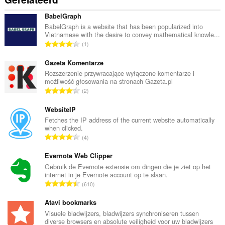
BabelGraph
BabelGraph is a website that has been popularized into
Vietnamese with the desire to convey mathematical knowle...
T
1
o
t
Gazeta Komentarze
a
Rozszerzenie przywracające wyłączone komentarze i
możliwość głosowania na stronach Gazeta.pl
a
T
2
l
o
a
t
WebsiteIP
a
a
Fetches the IP address of the current website automatically
n
when clicked.
a
t
T
4
l
a
o
a
l
t
Evernote Web Clipper
a
w
a
Gebruik de Evernote extensie om dingen die je ziet op het
n
a
internet in je Evernote account op te slaan.
a
t
T
a
610
l
a
o
r
a
l
t
Atavi bookmarks
d
a
w
a
e
Visuele bladwijzers, bladwijzers synchroniseren tussen
n
a
diverse browsers en absolute veiligheid voor uw bladwijzers
a
r