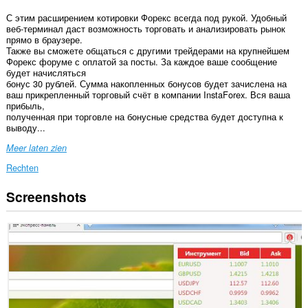
С этим расширением котировки Форекс всегда под рукой. Удобный
веб-терминал даст возможность торговать и анализировать рынок
прямо в браузере.
Также вы сможете общаться с другими трейдерами на крупнейшем
Форекс форуме с оплатой за посты. За каждое ваше сообщение
будет начисляться
бонус 30 рублей. Сумма накопленных бонусов будет зачислена на
ваш прикрепленный торговый счёт в компании InstaForex. Вся ваша
прибыль,
полученная при торговле на бонусные средства будет доступна к
выводу...
Meer laten zien
Rechten
Screenshots
Deze
extensie
kan
toegang
krijgen
tot
je
gegevens
op
sommige
websites.