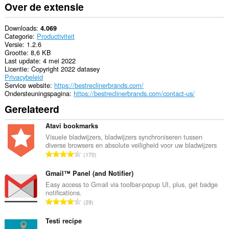
browseactiviteit.
Over de extensie
Downloads
4.069
Categorie
Productiviteit
Versie
1.2.6
Grootte
8,6 KB
Last update
4 mei 2022
Licentie
Copyright 2022 datasey
Privacybeleid
Service website
https://bestreclinerbrands.com/
Ondersteuningspagina
https://bestreclinerbrands.com/contact-us/
Gerelateerd
Atavi bookmarks
Visuele bladwijzers, bladwijzers synchroniseren tussen
diverse browsers en absolute veiligheid voor uw bladwijzers
T
170
o
t
Gmail™ Panel (and Notifier)
a
Easy access to Gmail via toolbar-popup UI, plus, get badge
notifications.
a
T
29
l
o
a
t
Testi recipe
a