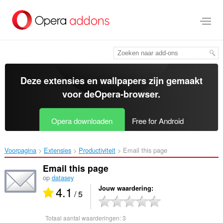
Naar
tekst
springen
Deze extensies en wallpapers zijn gemaakt
voor de
Opera-browser
.
Opera downloaden
Free for Android
Voorpagina
Extensies
Productiviteit
Email this page‎
Email this page
op
datasey
4.1
Jouw waardering
/ 5
Totaal aantal waarderingen:
3