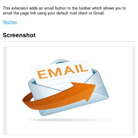
This extension adds an email button to the toolbar which allows you to
email the page link using your default mail client or Gmail.
Rechten
Screenshot
Deze
extensie
kan
toegang
krijgen
tot
je
gegevens
op
alle
websites.
Deze
extensie
kan
toegang
krijgen
tot
je
tabs
en