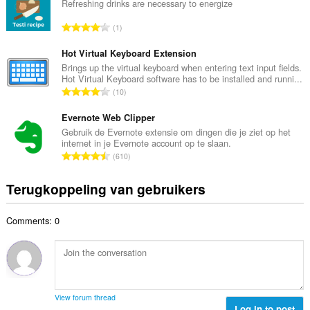
a
Refreshing drinks are necessary to energize
n
a
t
T
1
l
a
o
a
l
t
Hot Virtual Keyboard Extension
a
w
a
Brings up the virtual keyboard when entering text input fields.
n
a
Hot Virtual Keyboard software has to be installed and runni...
a
t
T
a
10
l
a
o
r
a
l
t
Evernote Web Clipper
d
a
w
a
e
Gebruik de Evernote extensie om dingen die je ziet op het
n
a
internet in je Evernote account op te slaan.
a
r
t
T
a
610
l
i
a
o
r
a
n
l
t
d
Terugkoppeling van gebruikers
a
g
w
a
e
n
e
a
a
r
t
n
a
Comments: 0
l
i
a
:
r
a
n
l
d
a
g
w
e
n
e
a
r
t
n
a
i
a
:
r
View forum thread
n
l
Log in to post