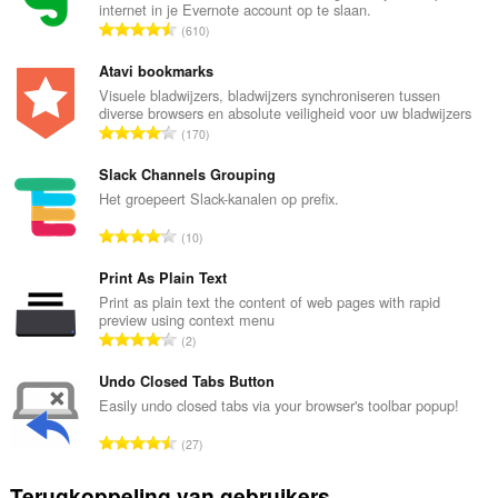
internet in je Evernote account op te slaan.
T
610
o
t
Atavi bookmarks
a
Visuele bladwijzers, bladwijzers synchroniseren tussen
diverse browsers en absolute veiligheid voor uw bladwijzers
a
T
170
l
o
a
t
Slack Channels Grouping
a
a
Het groepeert Slack-kanalen op prefix.
n
a
t
T
10
l
a
o
a
l
t
Print As Plain Text
a
w
a
Print as plain text the content of web pages with rapid
n
a
preview using context menu
a
t
T
a
2
l
a
o
r
a
l
t
Undo Closed Tabs Button
d
a
w
a
e
Easily undo closed tabs via your browser's toolbar popup!
n
a
a
r
t
T
a
27
l
i
a
o
r
a
n
l
t
d
Terugkoppeling van gebruikers
a
g