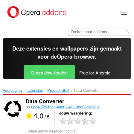
Naar
tekst
springen
Deze extensies en wallpapers zijn gemaakt
voor de
Opera-browser
.
Opera downloaden
Free for Android
Voorpagina
Extensies
Productiviteit
Data Converter‎
Data Converter
op
0ad43f25-f6ae-48e0-8411-3da03cc3137c
4.0
Jouw waardering
/ 5
Totaal aantal waarderingen:
1