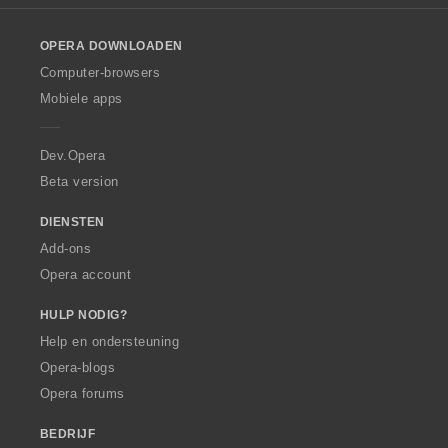
l
o
OPERA DOWNLOADEN
w
O
Computer-browsers
p
Mobiele apps
e
r
a
Dev.Opera
Beta version
DIENSTEN
Add-ons
Opera account
HULP NODIG?
Help en ondersteuning
Opera-blogs
Opera forums
BEDRIJF