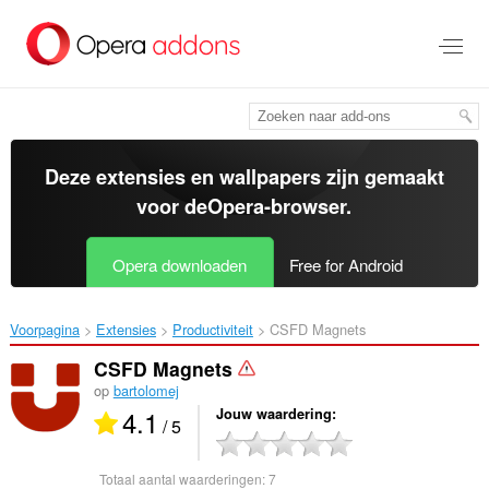
Naar
tekst
springen
Deze extensies en wallpapers zijn gemaakt
voor de
Opera-browser
.
Opera downloaden
Free for Android
Voorpagina
Extensies
Productiviteit
CSFD Magnets‎
CSFD Magnets
op
bartolomej
4.1
Jouw waardering
/ 5
Totaal aantal waarderingen:
7