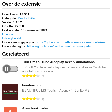
Over de extensie
Downloads
15.511
Categorie
Productiviteit
Versie
1.15.2
Grootte
22,7 KB
Last update
13 november 2021
Licentie
Privacybeleid
Ondersteuningspagina
https://github.com/bartholomej/csfd-magnets#readme
Broncodepagina
https://github.com/bartholomej/csfd-magnets
Gerelateerd
Turn Off YouTube Autoplay Next & Annotations
Turn off YouTube autoplay next video and disable YouTube
annotations on videos.
T
7
o
t
bonitoecotour
a
BEAUTIFUL MS Tourism Agency in Bonito MS
a
T
1
l
o
a
t
Atavi bookmarks
a