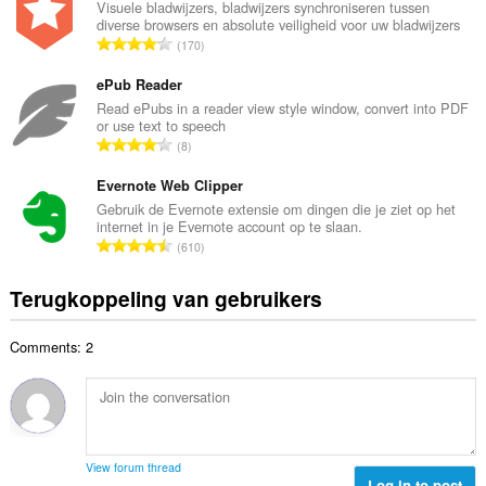
a
Visuele bladwijzers, bladwijzers synchroniseren tussen
n
diverse browsers en absolute veiligheid voor uw bladwijzers
a
t
T
170
l
a
o
a
l
t
ePub Reader
a
w
a
Read ePubs in a reader view style window, convert into PDF
n
a
or use text to speech
a
t
T
a
8
l
a
o
r
a
l
t
Evernote Web Clipper
d
a
w
a
e
Gebruik de Evernote extensie om dingen die je ziet op het
n
a
internet in je Evernote account op te slaan.
a
r
t
T
a
610
l
i
a
o
r
a
n
l
t
d
Terugkoppeling van gebruikers
a
g
w
a
e
n
e
a
a
r
t
n
a
Comments: 2
l
i
a
:
r
a
n
l
d
a
g
w
e
n
e
a
r
t
n
a
i
a
:
r
View forum thread
n
l
Log in to post