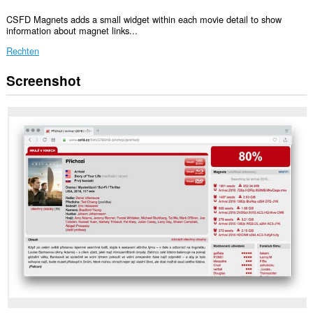
CSFD Magnets adds a small widget within each movie detail to show
information about magnet links...
Rechten
Screenshot
Deze
extensie
kan
toegang
krijgen
tot
je
gegevens
op
sommige
websites.