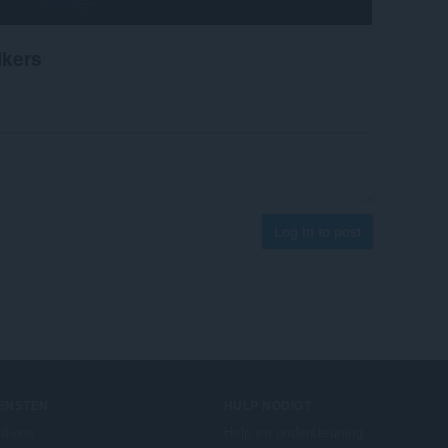
ikers
Log in to post
IENSTEN
HULP NODIG?
d-ons
Help en ondersteuning