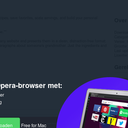
ipes, save favorites, scale servings, and build your personal
Over
pe.**
Downlo
Categor
any website and presents them in a clean, distraction-free format.
Versie
paragraphs about someone's grandmother. Just the ingredients and
Grootte
Last up
Licentie
Gere
pera-browser met:
ker
g
loaden
Free for Mac