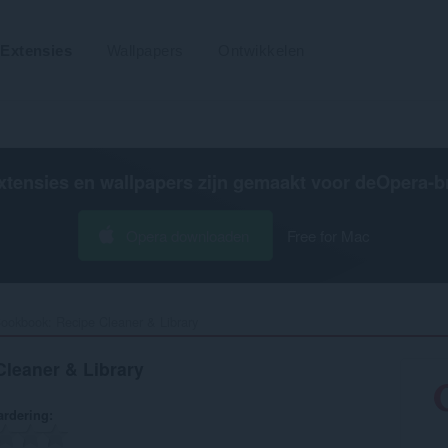
Extensies
Wallpapers
Ontwikkelen
xtensies en wallpapers zijn gemaakt voor de
Opera-b
Opera downloaden
Free for Mac
ookbook: Recipe Cleaner & Library‎
leaner & Library
rdering