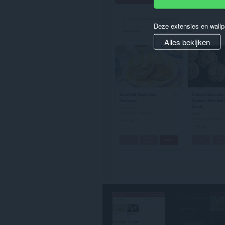
je
gegevens
op
alle
Deze extensies en wallp
websites.
Alles bekijken