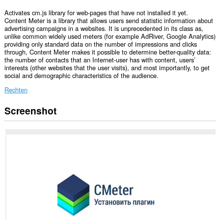
Activates cm.js library for web-pages that have not installed it yet.
Content Meter is a library that allows users send statistic information about
advertising campaigns in a websites. It is unprecedented in its class as,
unlike common widely used meters (for example AdRiver, Google Analytics)
providing only standard data on the number of impressions and clicks
through, Content Meter makes it possible to determine better-quality data:
the number of contacts that an Internet-user has with content, users’
interests (other websites that the user visits), and most importantly, to get
social and demographic characteristics of the audience.
Rechten
Screenshot
Deze
extensie
kan
toegang
krijgen
tot
je
gegevens
op
alle
websites.
Deze
extensie