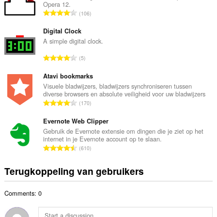
Opera 12.
a
T
106
l
o
a
t
Digital Clock
a
a
A simple digital clock.
n
a
t
T
5
l
a
o
a
l
t
Atavi bookmarks
a
w
a
Visuele bladwijzers, bladwijzers synchroniseren tussen
n
a
diverse browsers en absolute veiligheid voor uw bladwijzers
a
t
T
a
170
l
a
o
r
a
l
t
Evernote Web Clipper
d
a
w
a
e
Gebruik de Evernote extensie om dingen die je ziet op het
n
a
internet in je Evernote account op te slaan.
a
r
t
T
a
610
l
i
a
o
r
a
n
l
t
d
Terugkoppeling van gebruikers
a
g
w
a
e
n
e
a
a
r
t
n
a
Comments: 0
l
i
a
:
r
a
n
l
d
a
g