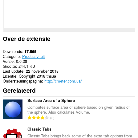
kan
toegang
krijgen
tot
je
tabs
en
browseactiviteit.
Over de extensie
Downloads
17.565
Categorie
Productiviteit
Versie
0.6.38
Grootte
244,1 KB
Last update
22 november 2018
Licentie
Copyright 2018 tnsua
Ondersteuningspagina
http://cmeter.com.ua/
Gerelateerd
Surface Area of a Sphere
Computes surface area of sphere based on given radius of
the sphere. Also calculates Volume.
T
3
o
t
Classic Tabs
a
Classic Tabs brings back some of the extra tab options from