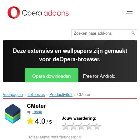
Naar
tekst
springen
Deze extensies en wallpapers zijn gemaakt
voor de
Opera-browser
.
Opera downloaden
Free for Android
Voorpagina
Extensies
Productiviteit
CMeter‎
CMeter
op
tnsua
4.0
Jouw waardering
/ 5
Totaal aantal waarderingen:
13