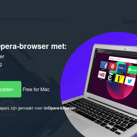
ent from browsers without Java-support
Over
Downlo
Categor
pera-browser met:
Versie
Grootte
Last up
ker
Licentie
g
Privacyb
Gere
loaden
Free for Mac
apers zijn gemaakt voor de
Opera-browser
.