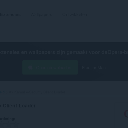
Extensies
Wallpapers
Ontwikkelen
xtensies en wallpapers zijn gemaakt voor de
Opera-b
Opera downloaden
Free for Mac
eid
Ak Kamal e-Security Client Loader‎
y Client Loader
rdering