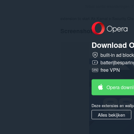
Totaal aantal waarderingen:
2
extension to start Ak Kamal e-Security Cli
Screenshot
Download O
built-in ad bloc
batterijbesparin
free VPN
Opera down
Deze extensies en wallp
Alles bekijken