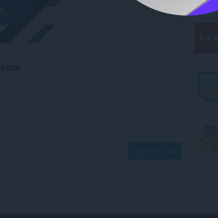
ikers
Log in to post