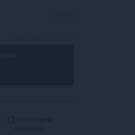
LOGG INN
rowser
.
Krever
Opera-
nettleseren
.