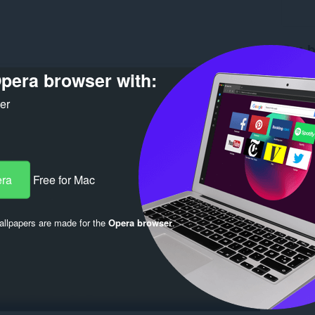
Om b
pera browser with:
Nedlasti
Versjon
Størrels
ker
Last up
Lisens
era
Free for Mac
llpapers are made for the
Opera browser
.