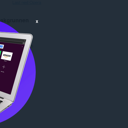
Last ned Opera
akgrunnen
x
nger
1 660
1.0
e
1,5 MB
date
21. januar 2025
Copyright 2025 x-at