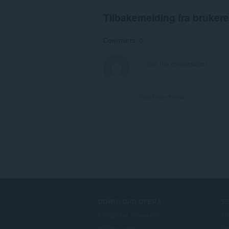
Tilbakemelding fra brukere
Comments: 0
View forum thread
DOWNLOAD OPERA
S
Computer browsers
Ti
Mobile apps
Op