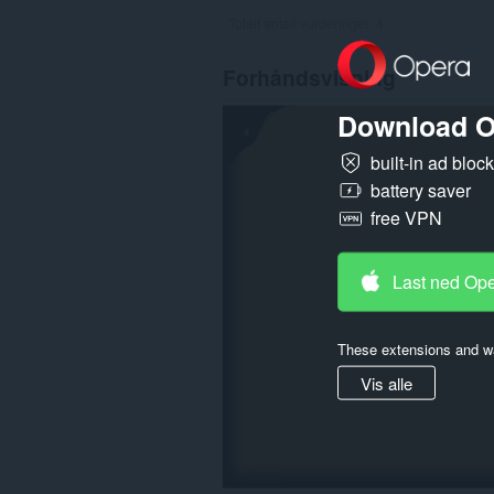
Totalt antall vurderinger:
4
Forhåndsvisning
Download O
built-in ad bloc
battery saver
free VPN
Last ned Op
These extensions and wa
Vis alle