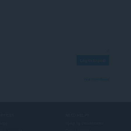
Log in to post
View forum thread
ERVICES
NEED HELP?
llegg
Hjelp og brukerstøtte
era account
Opera-blogger