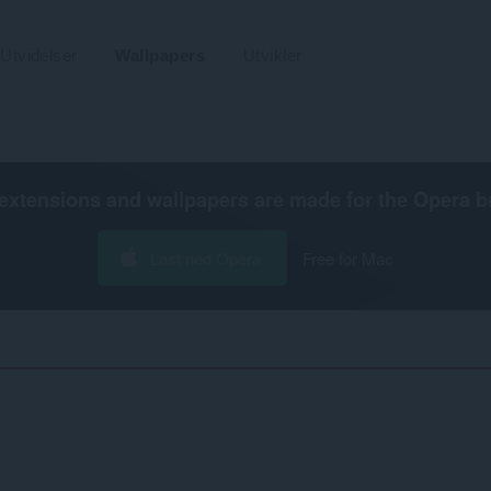
Utvidelser
Wallpapers
Utvikler
extensions and wallpapers are made for the
Opera b
Last ned Opera
Free for Mac