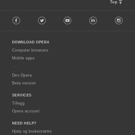
Top
F
Facebook
Twitter
Youtube
LinkedIn
Instag
o
l
l
o
DOWNLOAD OPERA
w
O
Computer browsers
p
Mobile apps
e
r
a
Dev.Opera
Beta version
SERVICES
Tillegg
Opera account
NEED HELP?
Hjelp og brukerstøtte