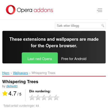
Gå
direkte
til
hovedinnhold
These extensions and wallpapers are made
for the
Opera browser
.
Last ned Opera
Free for Android
Hjem
Wallpapers
Whispering Trees‎
Whispering Trees
by
dkiller83
4.7
Din vurdering
/ 5
Totalt antall vurderinger:
44