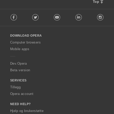
Top
F
Facebook
Twitter
Youtube
LinkedIn
Instag
o
l
l
o
DOWNLOAD OPERA
w
O
Computer browsers
p
Mobile apps
e
r
a
Dev.Opera
Beta version
SERVICES
Tillegg
Opera account
NEED HELP?
Hjelp og brukerstøtte