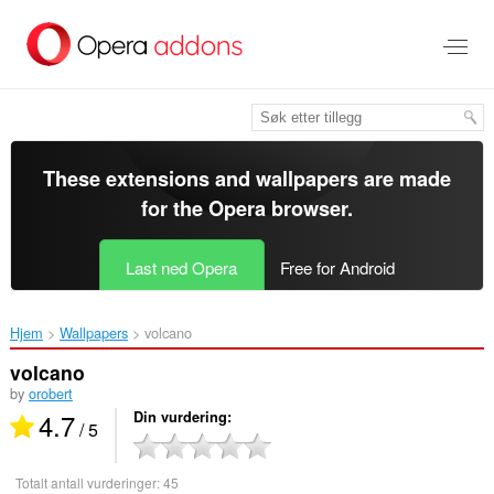
Gå
direkte
til
hovedinnhold
These extensions and wallpapers are made
for the
Opera browser
.
Last ned Opera
Free for Android
Hjem
Wallpapers
volcano‎
volcano
by
orobert
4.7
Din vurdering
/ 5
Totalt antall vurderinger:
45