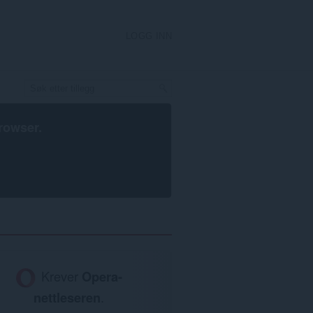
LOGG INN
rowser
.
Krever
Opera-
nettleseren
.