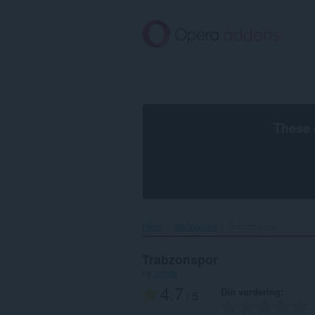
Gå
direkte
til
hovedinnhold
These 
Hjem
Wallpapers
Trabzonspor‎
Trabzonspor
by
zahek
4.7
Din vurdering
/ 5