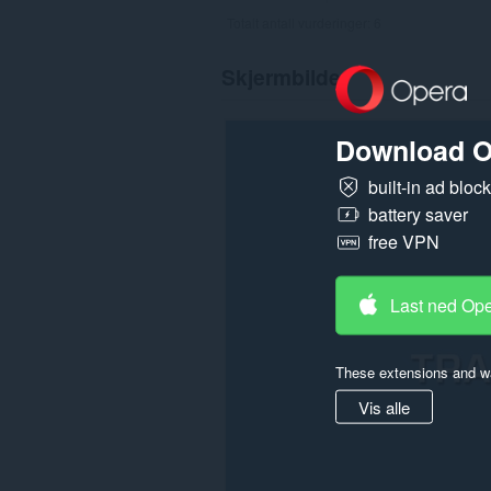
Totalt antall vurderinger:
6
Skjermbilde
Download O
built-in ad bloc
battery saver
free VPN
Last ned Op
These extensions and wa
Vis alle