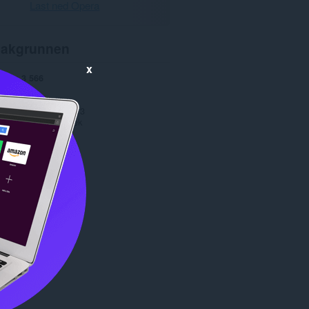
Last ned Opera
akgrunnen
x
nger
3 566
1.1
e
38,6 KB
date
10. oktober 2013
Copyright 2013 zahek