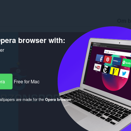
Om b
Nedlasti
Versjon
pera browser with:
Størrels
Last up
ker
Lisens
era
Free for Mac
llpapers are made for the
Opera browser
.