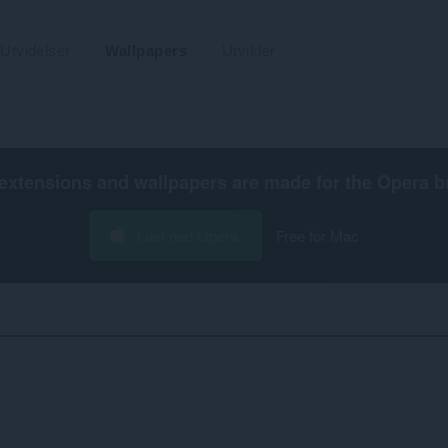
Utvidelser
Wallpapers
Utvikler
extensions and wallpapers are made for the
Opera b
Last ned Opera
Free for Mac