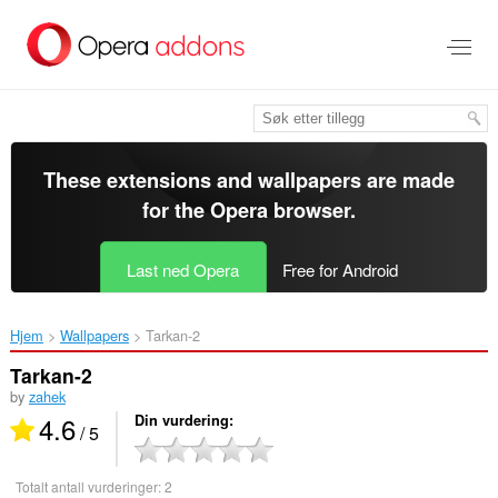
Gå
direkte
til
hovedinnhold
These extensions and wallpapers are made
for the
Opera browser
.
Last ned Opera
Free for Android
Hjem
Wallpapers
Tarkan-2‎
Tarkan-2
by
zahek
4.6
Din vurdering
/ 5
Totalt antall vurderinger:
2