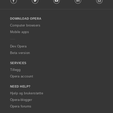
l
l
o
DOWNLOAD OPERA
w
O
Computer browsers
p
Mobile apps
e
r
a
Dev.Opera
Beta version
SERVICES
Tillegg
Opera account
NEED HELP?
Hjelp og brukerstøtte
Opera-blogger
Opera forums