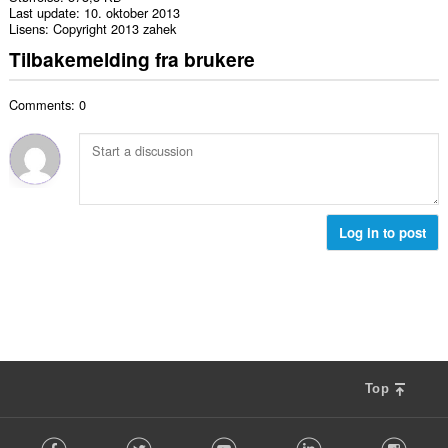
Last update
10. oktober 2013
Lisens
Copyright 2013 zahek
Tilbakemelding fra brukere
Comments: 0
Log in to post
Top
F
Facebook
Twitter
Youtube
LinkedIn
Instag
o