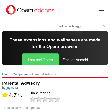
Gå
direkte
til
hovedinnhold
These extensions and wallpapers are made
for the
Opera browser
.
Last ned Opera
Free for Android
Hjem
Wallpapers
Parental Advisory‎
Parental Advisory
by
jaymz13
4.7
Din vurdering
/ 5
Totalt antall vurderinger:
36