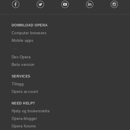
Facebook
Twitter
Youtube
LinkedIn
Instag
o
l
l
o
DOWNLOAD OPERA
w
O
Computer browsers
p
Mobile apps
e
r
a
Dev.Opera
Beta version
SERVICES
Tillegg
Opera account
NEED HELP?
Hjelp og brukerstøtte
Opera-blogger
Opera forums