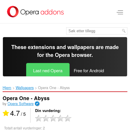
Gå
direkte
til
hovedinnhold
These extensions and wallpapers are made
for the
Opera browser
.
Last ned Opera
Free for Android
Hjem
Wallpapers
Opera One - Abyss‎
Opera One - Abyss
by
Opera Software
4.7
Din vurdering
/ 5
Totalt antall vurderinger:
2