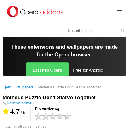
Gå
direkte
til
hovedinnhold
These extensions and wallpapers are made
for the
Opera browser
.
Last ned Opera
Free for Android
Hjem
Wallpapers
Metheus Puzzle Don't Starve Together‎
Metheus Puzzle Don't Starve Together
by
kaiserwilhelm420
4.7
Din vurdering
/ 5
Totalt antall vurderinger:
28