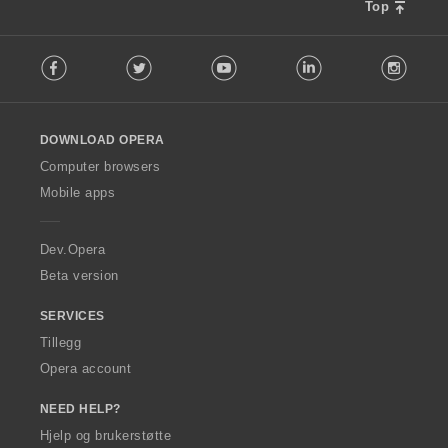
Top
F
Facebook
Twitter
Youtube
LinkedIn
Instag
o
l
l
o
DOWNLOAD OPERA
w
O
Computer browsers
p
Mobile apps
e
r
a
Dev.Opera
Beta version
SERVICES
Tillegg
Opera account
NEED HELP?
Hjelp og brukerstøtte