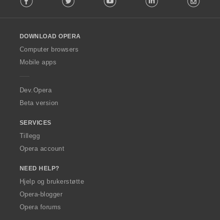
l
l
o
DOWNLOAD OPERA
w
O
Computer browsers
p
Mobile apps
e
r
a
Dev.Opera
Beta version
SERVICES
Tillegg
Opera account
NEED HELP?
Hjelp og brukerstøtte
Opera-blogger
Opera forums