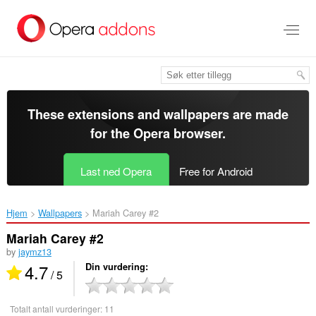
Gå
direkte
til
hovedinnhold
These extensions and wallpapers are made
for the
Opera browser
.
Last ned Opera
Free for Android
Hjem
Wallpapers
Mariah Carey #2‎
Mariah Carey #2
by
jaymz13
4.7
Din vurdering
/ 5
Totalt antall vurderinger:
11