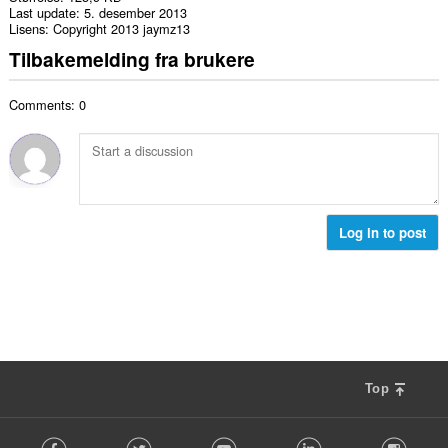
Last update
5. desember 2013
Lisens
Copyright 2013 jaymz13
Tilbakemelding fra brukere
Comments: 0
Log in to post
Top
F
Facebook
Twitter
Youtube
LinkedIn
Instag
o