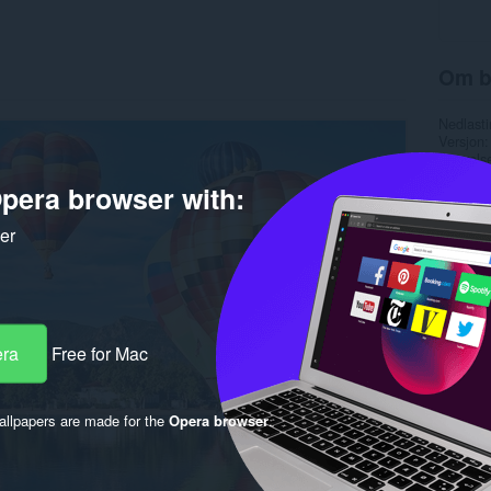
Om b
Nedlasti
Versjon
Størrels
Last up
pera browser with:
Lisens
ker
era
Free for Mac
llpapers are made for the
Opera browser
.