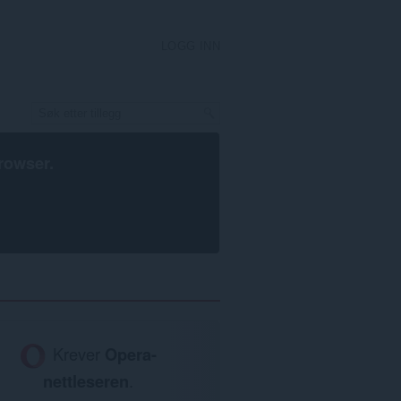
LOGG INN
rowser
.
Krever
Opera-
nettleseren
.