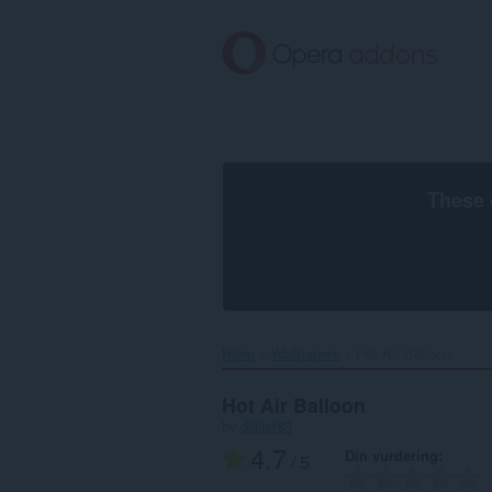
Gå
direkte
til
hovedinnhold
These 
Hjem
Wallpapers
Hot Air Balloon‎
Hot Air Balloon
by
dkiller83
4.7
Din vurdering
/ 5