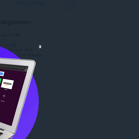
Last ned Opera
akgrunnen
nger
7 135
1.0
e
1,5 MB
x
date
24. april 2015
Copyright 2015 dkiller83