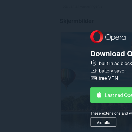
Totalt antall vurderinger:
9
Skjermbilder
Download O
built-in ad bloc
battery saver
free VPN
Last ned Op
These extensions and wa
Vis alle