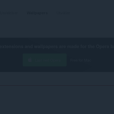
Utvidelser
Wallpapers
Utvikler
extensions and wallpapers are made for the
Opera b
Last ned Opera
Free for Mac