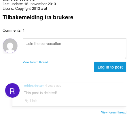
Last update
18. november 2013
Lisens
Copyright 2013 x-at
Tilbakemelding fra brukere
Comments: 1
View forum thread
Log in to post
robloxrbetter
4 years ago
R
This post is deleted!
Link
View forum thread