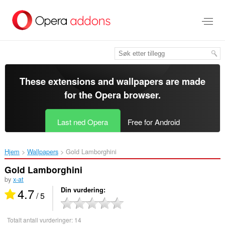
Gå
direkte
til
hovedinnhold
These extensions and wallpapers are made
for the
Opera browser
.
Last ned Opera
Free for Android
Hjem
Wallpapers
Gold Lamborghini ‎
Gold Lamborghini
by
x-at
4.7
Din vurdering
/ 5
Totalt antall vurderinger:
14