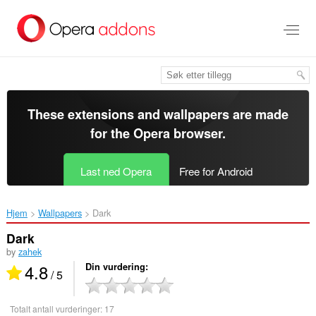
Gå
direkte
til
hovedinnhold
These extensions and wallpapers are made
for the
Opera browser
.
Last ned Opera
Free for Android
Hjem
Wallpapers
Dark‎
Dark
by
zahek
4.8
Din vurdering
/ 5
Totalt antall vurderinger:
17