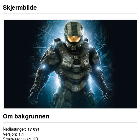
Skjermbilde
Om bakgrunnen
Nedlastinger
17 091
Versjon
1.1
Størrelse
536,3 KB