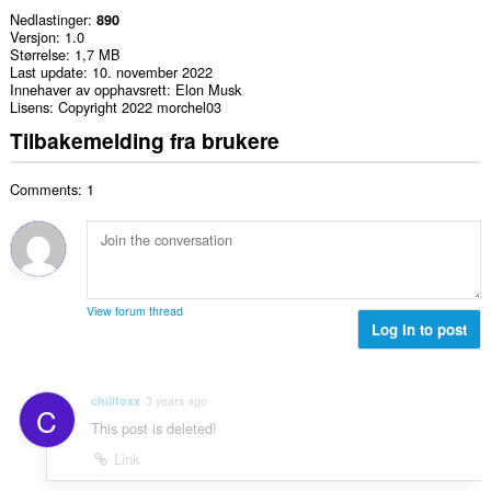
Nedlastinger
890
Versjon
1.0
Størrelse
1,7 MB
Last update
10. november 2022
Innehaver av opphavsrett
Elon Musk
Lisens
Copyright 2022 morchel03
Tilbakemelding fra brukere
Comments: 1
View forum thread
Log in to post
chillfoxx
3 years ago
C
This post is deleted!
Link