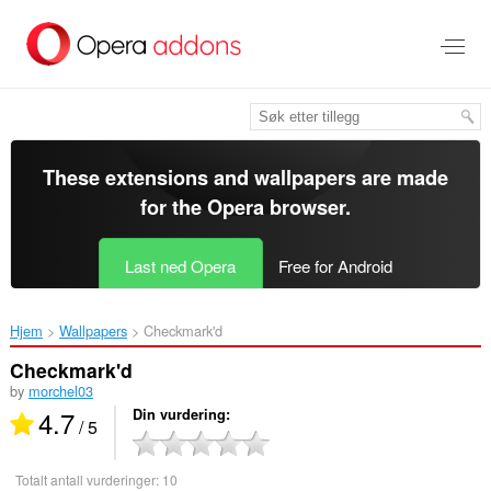
Gå
direkte
til
hovedinnhold
These extensions and wallpapers are made
for the
Opera browser
.
Last ned Opera
Free for Android
Hjem
Wallpapers
Checkmark'd‎
Checkmark'd
by
morchel03
4.7
Din vurdering
/ 5
Totalt antall vurderinger:
10