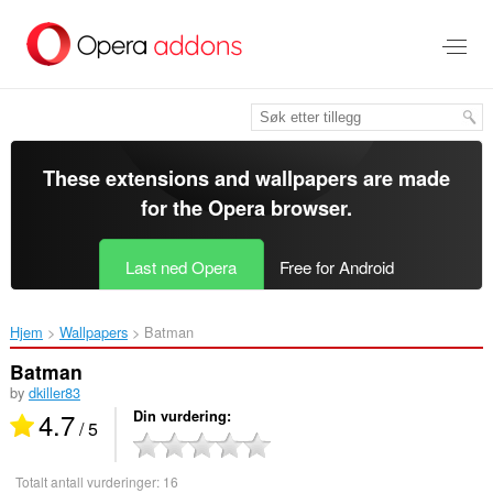
Gå
direkte
til
hovedinnhold
These extensions and wallpapers are made
for the
Opera browser
.
Last ned Opera
Free for Android
Hjem
Wallpapers
Batman‎
Batman
by
dkiller83
4.7
Din vurdering
/ 5
Totalt antall vurderinger:
16