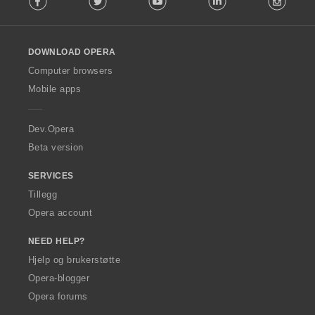
l
l
o
DOWNLOAD OPERA
w
O
Computer browsers
p
Mobile apps
e
r
a
Dev.Opera
Beta version
SERVICES
Tillegg
Opera account
NEED HELP?
Hjelp og brukerstøtte
Opera-blogger
Opera forums