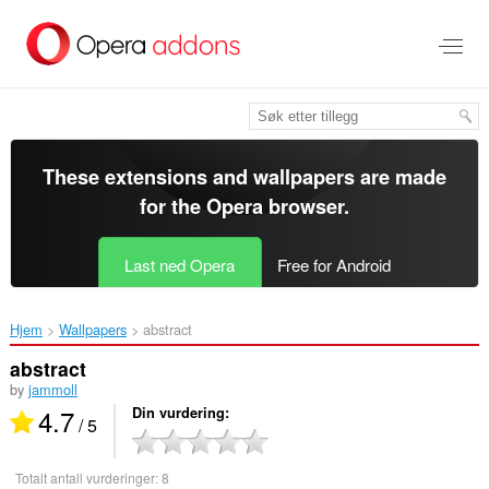
Gå
direkte
til
hovedinnhold
These extensions and wallpapers are made
for the
Opera browser
.
Last ned Opera
Free for Android
Hjem
Wallpapers
abstract‎
abstract
by
jammoll
4.7
Din vurdering
/ 5
Totalt antall vurderinger:
8