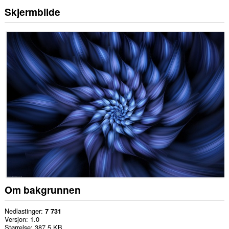
Skjermbilde
Om bakgrunnen
Nedlastinger
7 731
Versjon
1.0
Størrelse
387,5 KB