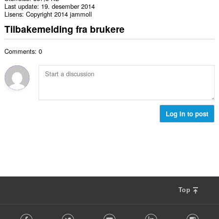
Last update
19. desember 2014
Lisens
Copyright 2014 jammoll
Tilbakemelding fra brukere
Comments: 0
Log in to post
Top
F
Facebook
Twitter
Youtube
LinkedIn
Instag
o