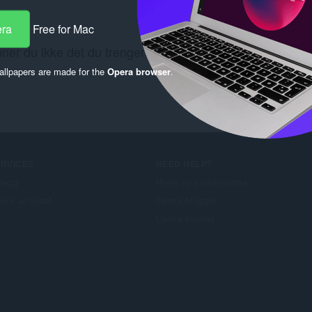
era
Free for Mac
nner du ikke det du trenger? Se kobling
Chrome Web Sto
llpapers are made for the
Opera browser
.
ERVICES
NEED HELP?
llegg
Hjelp og brukerstøtte
era account
Opera-blogger
Opera forums