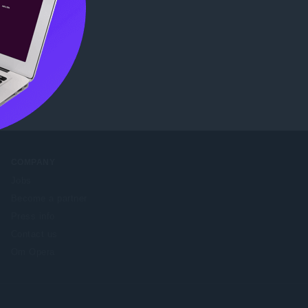
re
.
COMPANY
Jobs
Become a partner
Press info
Contact us
Om Opera