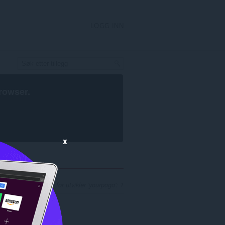
LOGG INN
rowser
.
x
ntall søkeresultater for utvikler 'yourpogo': 1