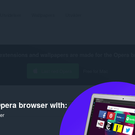
Utvidelser
Wallpapers
Utvikler
extensions and wallpapers are made for the
Opera b
Last ned Opera
Free for Mac
pera browser with:
A
ker