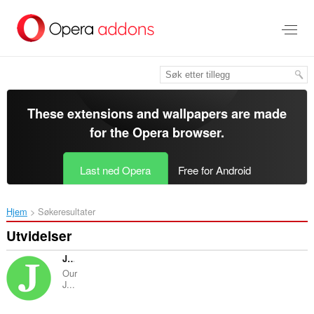
Gå
direkte
til
hovedinnhold
These extensions and wallpapers are made
for the
Opera browser
.
Last ned Opera
Free for Android
Hjem
Søkeresultater
Utvidelser
JobsAlert
Our
J...