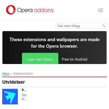
Gå
direkte
til
hovedinnhold
These extensions and wallpapers are made
for the
Opera browser
.
Last ned Opera
Free for Android
Hjem
Søkeresultater
Utvidelser
Stealthy
Ste
al...