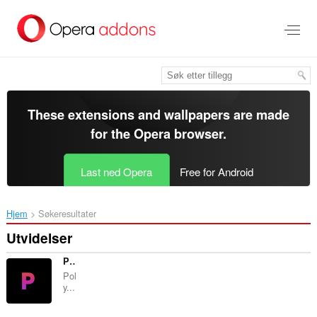
Gå
direkte
til
hovedinnhold
These extensions and wallpapers are made
for the
Opera browser
.
Last ned Opera
Free for Android
Hjem
Søkeresultater
Utvidelser
Polypad (Open in App)
Pol
y...