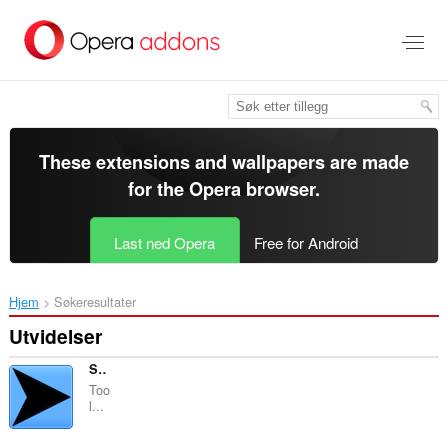
Gå
direkte
til
hovedinnhold
These extensions and wallpapers are made
for the
Opera browser
.
Last ned Opera
Free for Android
Hjem
Søkeresultater
Utvidelser
SmartCopy
Too
l...