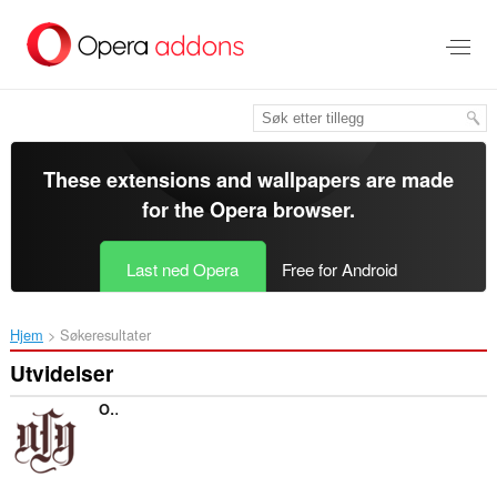
Gå
direkte
til
hovedinnhold
These extensions and wallpapers are made
for the
Opera browser
.
Last ned Opera
Free for Android
Hjem
Søkeresultater
Utvidelser
Old PSU Name