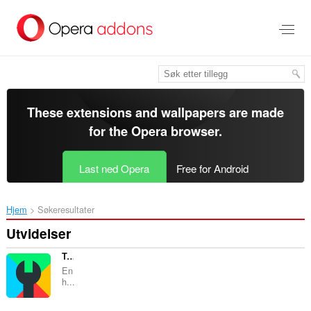
Gå
direkte
til
hovedinnhold
These extensions and wallpapers are made
for the
Opera browser
.
Last ned Opera
Free for Android
Hjem
Søkeresultater
Utvidelser
Toolbox for Google Play Store™
En
h...