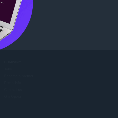
re
.
COMPANY
Jobs
Become a partner
Press info
Contact us
Om Opera