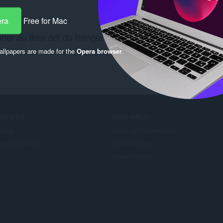
era
Free for Mac
nner du ikke det du trenger? Se kobling
Chrome Web Sto
llpapers are made for the
Opera browser
.
ERVICES
NEED HELP?
llegg
Hjelp og brukerstøtte
era account
Opera-blogger
Opera forums