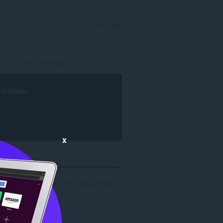
LOGG INN
rowser
.
x
r '380886a3-a4e7-4164-a0cc-5f52aa450300': 1