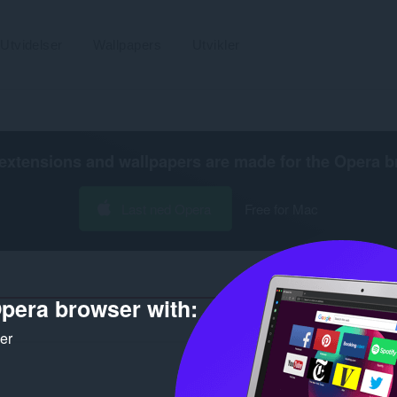
Utvidelser
Wallpapers
Utvikler
extensions and wallpapers are made for the
Opera b
Last ned Opera
Free for Mac
pera browser with:
Antall søkeresultater for utvikle
ker