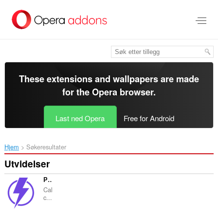
Gå
direkte
til
hovedinnhold
These extensions and wallpapers are made
for the
Opera browser
.
Last ned Opera
Free for Android
Hjem
Søkeresultater
Utvidelser
Potential Energy Calculator
Cal
c...