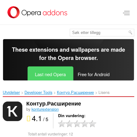
Gå
direkte
til
hovedinnhold
These extensions and wallpapers are made
for the
Opera browser
.
Last ned Opera
Free for Android
Utvidelser
Developer Tools
Контур.Расширение‎
Lisens
Контур.Расширение
by
konturextension
4.1
Din vurdering
/ 5
Totalt antall vurderinger:
12