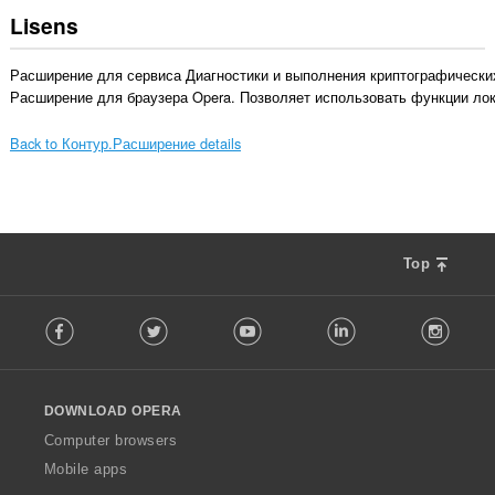
Lisens
Расширение для сервиса Диагностики и выполнения криптографических
Расширение для браузера Opera. Позволяет использовать функции лок
Back to Контур.Расширение details
Top
F
Facebook
Twitter
Youtube
LinkedIn
Instag
o
l
l
o
DOWNLOAD OPERA
w
O
Computer browsers
p
Mobile apps
e