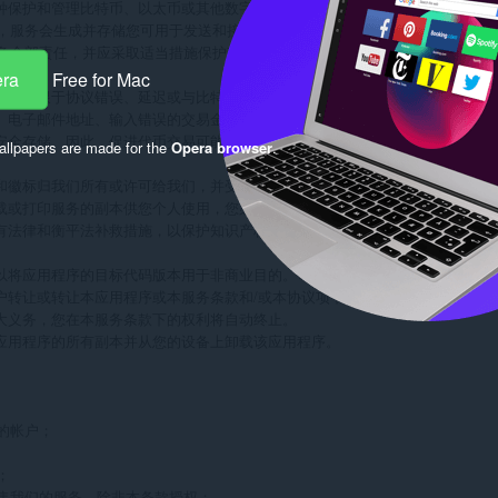
供一种保护和管理比特币、以太币或其他数字代币的方法。我们的服务可能会随
Keep 时，服务会生成并存储您可用于发送和接收令牌的加密私钥和公钥对。私钥
eep 负全部责任，并应采取适当措施保护其安全。Wallet Mnemonic 
era
Free for Mac
不对因但不限于协议错误、延迟或与比特币或其他代币网络有关的任何其他故障而
地址、电子邮件地址、输入错误的交易金额或与代币交易相关的任何其他信息而导
式安全存储。因此，促进代币交易可能需要长达 48 小时或更长时间。使用 Bi
llpapers are made for the
Opera browser
.
标记和徽标归我们所有或许可给我们，并受美国和外国法律和国际公约规定的版权
下载或打印服务的副本供您个人使用，您必须保留服务中包含的所有商标、版权和
的所有法律和衡平法补救措施，以保护知识产权及其许可人的知识产权，包括但不
可，以将应用程序的目标代码版本用于非商业目的。每个用户都可以为存档或备
用户转让或转让本应用程序或本服务条款和/或本协议项下的任何权利或义务。

重大义务，您在本服务条款下的权利将自动终止。

该应用程序的所有副本并从您的设备上卸载该应用程序。

的帐户；



售我们的服务，除非本条款授权；
