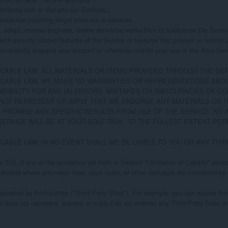
terferes with or disrupts our Services.;

nsaction involving illegal products or services.

 adapt, reverse engineer, create derivative works from or sublicense the Service,
with security related features of the Service or features that prevent or restrict 
ermanently suspend your account or otherwise restrict your use of the Abra Service
CABLE LAW, ALL MATERIALS OR ITEMS PROVIDED THROUGH THE SERV
CABLE LAW, WE MAKE NO WARRANTIES OR REPRESENTATIONS ABOUT 
SIBILITY FOR ANY (A) ERRORS, MISTAKES OR INACCURACIES OF C
NOT REPRESENT OR IMPLY THAT WE ENDORSE ANY MATERIALS OR ITE
PROMISE ANY SPECIFIC RESULTS FROM USE OF THE SERVICE. NO A
ERVICE WILL BE AT YOUR SOLE RISK. TO THE FULLEST EXTENT PE
CABLE LAW, IN NO EVENT SHALL WE BE LIABLE TO YOU OR ANY THI
 ToS, if any of the provisions set forth in Section "Limitation of Liability" ab
inapplicable where attorneys’ fees, court costs, or other damages are mandated by
perated by third parties ("Third Party Sites"). For example, you can access thi
ice does not represent, warrant or imply that we endorse any Third-Party Sites o