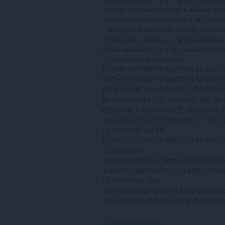
· engage in any activity that is abusive or in
· use our Services in connection with any tra
· decompile, disassemble, modify, translate,
· circumvent, disable or otherwise interfere 
(2) We reserve the right to temporarily or p
11. Disclaimer of Warranties

TO THE EXTENT PERMITTED BY APPLI
TO THE EXTENT PERMITTED BY APPLI
WE ASSUME NO LIABILITY OR RESPON
BY OPERATING THE SERVICE, WE DO 
WE CANNOT GUARANTEE AND DO NOT 
YOU AGREE THAT YOUR USE OF THE S
12. Limited of Liability.

TO THE EXTENT PERMITTED BY APPLI
13. Exception

Notwithstanding any terms set forth in these
In addition, the limitation on liability is 
14. Third Party Sites.

The Service may contain links to websites o
The availability of these links on the Serv
Se hele lisensteksten.