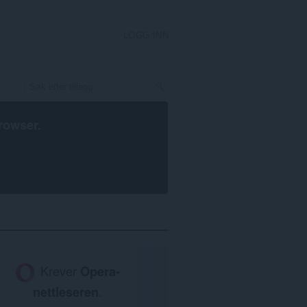
LOGG INN
rowser
.
Krever
Opera-
nettleseren
.