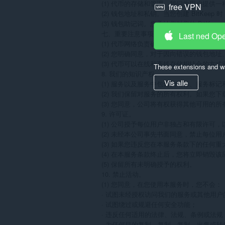
(1) 代币的存储和管理。我们为用户提
free VPN
(2) 钱包地址和私钥。当您创建 Bit
(3) 钱包助记词。您承认您对您的 BitK
七、重要注意事项

Last ned Op
(1) 代币网络负责确认代币交易，我们
(2) 您明确同意，对于因向错误的钱包
(3) 代币可以在线和离线存储相结合的方
These extensions and wa
8. 我们的知识产权。

Vis alle
(1) 服务以及服务中包含的商标、服务
(2) 我们保留对服务的所有权利。如果您
(3) 您同意，公司将有权获得其他可用
9. 许可证。

(1) 公司授予每位用户非独占和有限许
(2) 未经本公司事先书面同意，禁止每位
(3) 如果您违反您在本服务条款下的任何
(4) 在本服务条款终止后，您将立即销毁
(5) 保留所有未明确授予的权利。

10. 禁止活动。

(1) 您同意，在您使用本服务时，您不会：

· 试图未经授权访问我们的服务或其他用户
· 试图绕过或规避任何安全功能；

· 违反任何适用的法律、法规、条例或法规；
· 为任何目的复制、复制、复制、出售或转