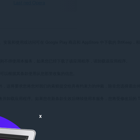
Last ned Opera
或访问可在 Google Play 商店和 AppStore 中下载的 BitKeep
，则不得使用本服务，如果您已经下载了该应用程序，请卸载该应用程序。

可以根据其条款使用从您那里收集的信息。

外，这将要求您将您对我们的索赔提交给具有约束力的仲裁，除非您选择退出仲
卸载应用程序。如果您在新条款生效后继续使用本服务，您将受修改后的 ToS
x