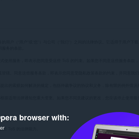
用户（“用户”或“您”）与公司（“我们”）之间的法律协议。它适用于用户下载、安装和使用
用服务的条款。

式使用服务，即表示您同意受这些 ToS 的约束。如果您不同意这些服务条款
并受其管辖。同意这些服务条款，即表示您同意受隐私政策条款的约束，并同意我们
提出的索赔如何解决的规定，包括仲裁争议的协议和义务，除有限的例外情况
根据适用法律通知您重大变更。如果您不同意建议的更改，您应该停止使用服务并
pera browser with:
规；

ker
 ToS 的法律能力。
