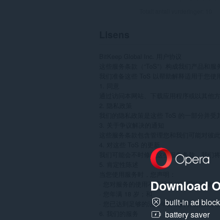
Totalt antall vurderinger:
10
Lisens
BitKeep Global Inc. 用户协议

这些服务条款（“ToS”）构成我们产品和服务的
我们准备这些 ToS 以帮助解释适用于您使
1. 同意

通过访问本网站、下载应用程序或以其他方
2. 隐私政策

我们的隐私政策是这些 ToS 的一部分
3. 关于争议解决的通知

这些服务条款包含管理您和我们可能对彼此
4. 对这些 ToS 的更新

我们可能会不时修改这些服务条款。我们将
5. 肯定性陈述

当您使用服务时，您声明：

Download O
· 您对服务的使用不违反任何适用的法律或法
· 您年满 18 岁；和

built-in ad bloc
· 您已达到足够的法定年龄或具有合法加入这些
6. 我们的服务

battery saver