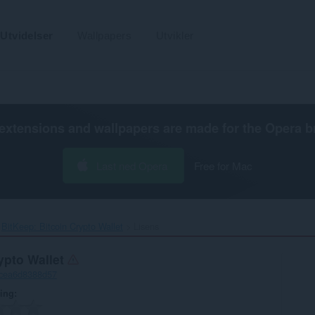
Utvidelser
Wallpapers
Utvikler
extensions and wallpapers are made for the
Opera b
Last ned Opera
Free for Mac
BitKeep: Bitcoin Crypto Wallet‎
Lisens
ypto Wallet
-cea6d8388d57
ring