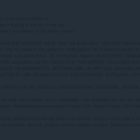
 or any portion thereof; or

use or copying of any part of the App.

s if any violation of this section occurs.;

ICE ARE PROVIDED "AS IS" AND "AS AVAILABLE," WITHOUT WARRANT
THE ACCURACY, RELIABILITY, TIMELINESS OR COMPLETENESS OF TH
ONTENT AND MATERIALS, (B) PERSONAL INJURY OR PROPERTY DAMA
MS AVAILABLE ON OR LINKED TO BY THE SERVICE, INCLUDING WITH
DVICE OR INFORMATION, WHETHER ORAL OR WRITTEN, OBTAINED BY
RMITTED BY LAW, WE AND EACH OF OUR LICENSORS, SUPPLIERS, OF
RD PARTY FOR ANY INDIRECT, CONSEQUENTIAL, INCIDENTAL, SPECI
ove are held unenforceable, void or inapplicable under applicable law, then any 
 statue. Notwithstanding any provision in these ToS, nothing in these ToS is inte
rd-party advertisements through links on the Service, and you may be able to sh
r any materials, opinions, goods or services available on them. Third party mat