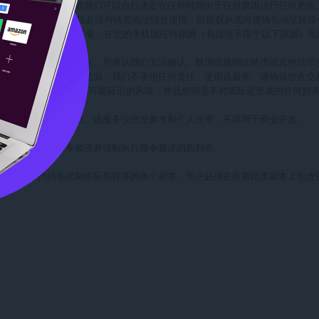
着时间而发展。这意味着我们可以自行决定在任何时间出于任何原因进行任何更
与钱包地址唯一匹配，并且必须与钱包地址结合使用，以授权从或向该钱包地址转移
允许您作为 BitKeep 私钥的唯一所有者，在您的手机因任何原因（包括但不限于
造成的任何损失承担责任。您承认我们无法确认、取消或撤销比特币或其他代币交
致的任何错误、损失或遗漏，我们不承担任何责任。使用该服务。请确保您在交
tKeep，即表示您接受交易可能延迟的风险，并且您同意不对因延迟造成的任何损
和其他知识产权的约束。该服务仅供您参考和个人使用，不得用于商业开发。

其他所有权声明。

限于寻求和获得禁令救济并强制执行禁令救济的权利你。

份目的以目标代码形式制作应用程序的单个副本。用户必须在所有此类副本上包