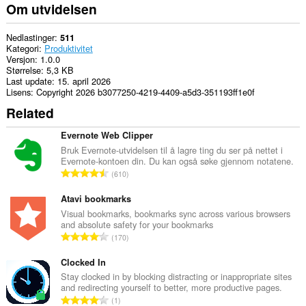
Om utvidelsen
Nedlastinger
511
Kategori
Produktivitet
Versjon
1.0.0
Størrelse
5,3 KB
Last update
15. april 2026
Lisens
Copyright 2026 b3077250-4219-4409-a5d3-351193ff1e0f
Related
Evernote Web Clipper
Bruk Evernote-utvidelsen til å lagre ting du ser på nettet i
Evernote-kontoen din. Du kan også søke gjennom notatene.
T
610
o
t
Atavi bookmarks
a
Visual bookmarks, bookmarks sync across various browsers
and absolute safety for your bookmarks
l
T
170
t
o
a
t
Clocked In
n
a
Stay clocked in by blocking distracting or inappropriate sites
t
and redirecting yourself to better, more productive pages.
l
a
T
1
t