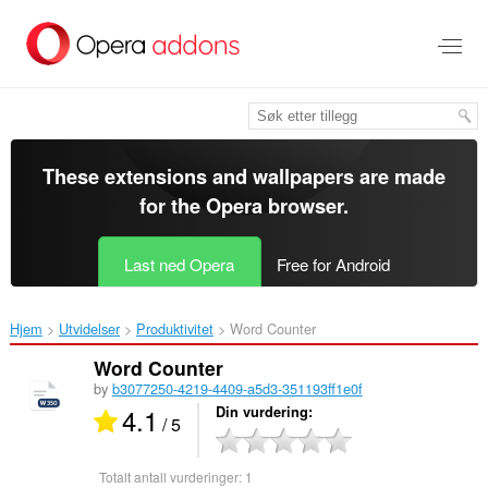
Gå
direkte
til
hovedinnhold
These extensions and wallpapers are made
for the
Opera browser
.
Last ned Opera
Free for Android
Hjem
Utvidelser
Produktivitet
Word Counter‎
Word Counter
by
b3077250-4219-4409-a5d3-351193ff1e0f
4.1
Din vurdering
/ 5
Totalt antall vurderinger:
1