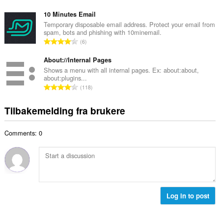
l
o
a
l
t
10 Minutes Email
n
v
a
Temporary disposable email address. Protect your email from
t
u
spam, bots and phishing with 10minemail.
l
a
T
r
6
t
l
o
d
a
l
t
About://Internal Pages
e
n
v
a
r
Shows a menu with all internal pages. Ex: about:about,
t
u
about:plugins...
l
i
a
T
r
118
t
n
l
o
d
a
g
l
t
e
Tilbakemelding fra brukere
n
e
v
a
r
t
r
u
l
i
a
:
r
Comments: 0
t
n
l
d
a
g
l
e
n
e
v
r
t
r
u
i
a
:
r
n
l
d
g
l
Log in to post
e
e
v
r
r
u
i