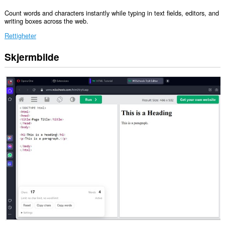
Count words and characters instantly while typing in text fields, editors, and
writing boxes across the web.
Rettigheter
Skjermbilde
Denne
utvidelsen
har
tilgang
til
dataene
dine
på
alle
nettsteder.
This
extension
can
write
data
into
the
clipboard.