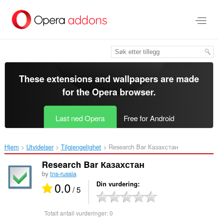
Gå
direkte
til
hovedinnhold
These extensions and wallpapers are made
for the
Opera browser
.
Last ned Opera
Free for Android
Hjem
Utvidelser
Tilgjengelighet
Research Bar Казахстан‎
Research Bar Казахстан
by
tns-russia
0.0
Din vurdering
/ 5
Totalt antall vurderinger:
0