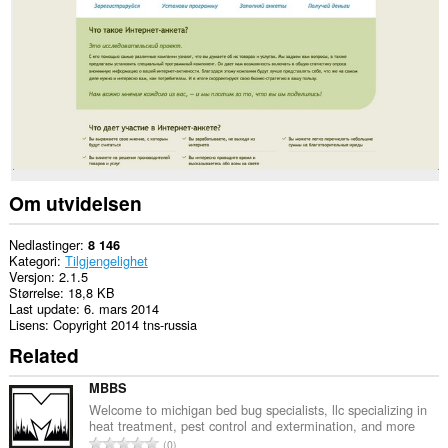
nettsteder.
Denne
utvidelsen
har
tilgang
til
fanene
og
nettleseraktiviteten
din.
Om utvidelsen
Nedlastinger
8 146
Kategori
Tilgjengelighet
Versjon
2.1.5
Størrelse
18,8 KB
Last update
6. mars 2014
Lisens
Copyright 2014 tns-russia
Related
MBBS
Welcome to michigan bed bug specialists, llc specializing in
heat treatment, pest control and extermination, and more
T
0