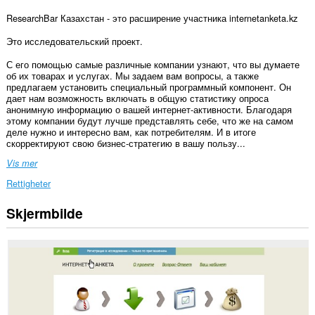
ResearchBar Казахстан - это расширение участника internetanketa.kz
Это исследовательский проект.
С его помощью самые различные компании узнают, что вы думаете
об их товарах и услугах. Мы задаем вам вопросы, а также
предлагаем установить специальный программный компонент. Он
дает нам возможность включать в общую статистику опроса
анонимную информацию о вашей интернет-активности. Благодаря
этому компании будут лучше представлять себе, что же на самом
деле нужно и интересно вам, как потребителям. И в итоге
скорректируют свою бизнес-стратегию в вашу пользу...
Vis mer
Rettigheter
Skjermbilde
Denne
utvidelsen
har
tilgang
til
dataene
dine
på
alle