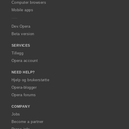
O
Computer browsers
p
Mobile apps
e
r
a
Dev.Opera
Beta version
SERVICES
Tillegg
Opera account
NEED HELP?
Hjelp og brukerstøtte
Opera-blogger
Opera forums
COMPANY
Jobs
Become a partner