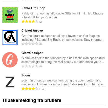
o
t
Pablo Gift Shop
a
Pablo Gift Shop has affordable Gifts for Him & Her. Choose
a best gift for your partner.
l
T
2
t
o
a
t
Cricket Arroyo
n
a
Get the latest updates on all your favorite cricket leagues,
t
including PSL and Big Bash, on our website. Stay informe...
l
a
T
0
t
l
o
a
l
t
GlamGossiper
n
v
a
GlamGossiper is the founded by a nail technician specialized
t
u
cosmetologist to bring the real beauty out and make you a...
l
a
T
r
0
t
l
o
d
a
l
t
Zoom
e
n
v
a
r
Zoom in or out on web content using the zoom button and
t
u
mouse scroll wheel for more comfortable reading. That to e...
l
i
a
T
r
193
t
n
l
o
d
a
g
l
t
e
Tilbakemelding fra brukere
n
e
v
a
r
t
r
u
l
i