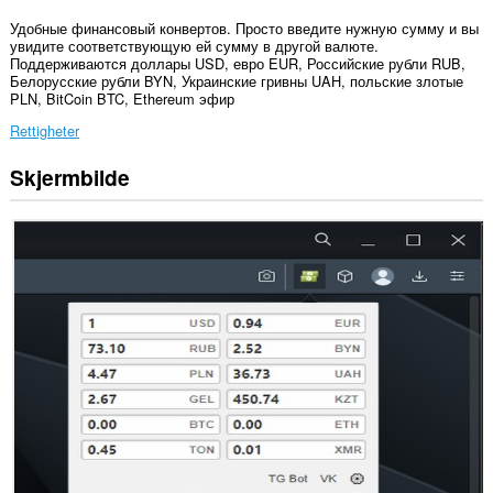
Удобные финансовый конвертов. Просто введите нужную сумму и вы
увидите соответствующую ей сумму в другой валюте.
Поддерживаются доллары USD, евро EUR, Российские рубли RUB,
Белорусские рубли BYN, Украинские гривны UAH, польские злотые
PLN, BitCoin BTC, Ethereum эфир
Rettigheter
Skjermbilde
Denne
utvidelsen
har
tilgang
til
dataene
dine
på
enkelte
nettsteder.