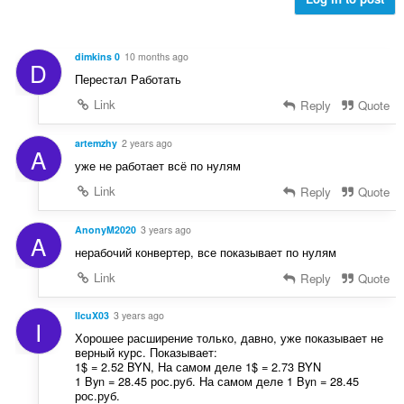
e
e
v
r
r
u
i
:
r
n
dimkins 0
10 months ago
D
d
g
Перестал Работать
e
e
r
Link
Reply
Quote
r
i
:
n
artemzhy
2 years ago
A
g
уже не работает всё по нулям
e
Link
Reply
Quote
r
:
AnonyM2020
3 years ago
A
нерабочий конвертер, все показывает по нулям
Link
Reply
Quote
IIcuX03
3 years ago
I
Хорошее расширение только, давно, уже показывает не
верный курс. Показывает:
1$ = 2.52 BYN, На самом деле 1$ = 2.73 BYN
1 Byn = 28.45 рос.руб. На самом деле 1 Byn = 28.45
рос.руб.