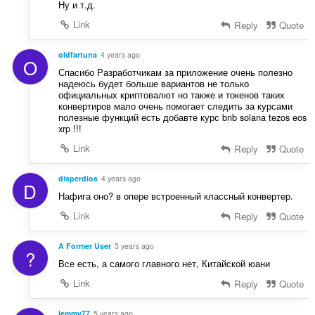
Ну и т.д.
Link
Reply
Quote
oldfartuna
4 years ago
O
Спасибо Разработчикам за приложение очень полезно
надеюсь будет больше вариантов не только
официальных криптовалют но также и токенов таких
конвертиров мало очень помогает следить за курсами
полезные функций есть добавте курс bnb solana tezos eos
xrp !!!
Link
Reply
Quote
disperdios
4 years ago
D
Нафига оно? в опере встроенный классный конвертер.
Link
Reply
Quote
A Former User
5 years ago
?
Все есть, а самого главного нет, Китайской юани
Link
Reply
Quote
lemmy77
5 years ago