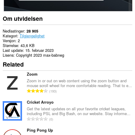
Om utvidelsen
Nedlastinger
28 905
Kategori
Tilgjengelighet
Versjon
2
Størrelse
43,6 KB
Last update
15. februar 2023
Lisens
Copyright 2023 max-babneg
Related
Zoom
Zoom in or out on web content using the zoom button and
mouse scroll wheel for more comfortable reading. That to e...
T
193
o
t
Cricket Arroyo
a
Get the latest updates on all your favorite cricket leagues,
including PSL and Big Bash, on our website. Stay informe...
l
T
0
t
o
a
t
Ping Pong Up
n