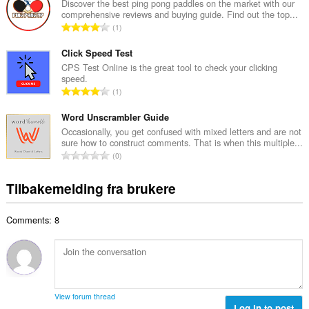
a
Discover the best ping pong paddles on the market with our
t
comprehensive reviews and buying guide. Find out the top...
l
a
T
1
t
l
o
a
l
t
Click Speed Test
n
v
a
CPS Test Online is the great tool to check your clicking
t
u
speed.
l
a
T
r
1
t
l
o
d
a
l
t
Word Unscrambler Guide
e
n
v
a
r
Occasionally, you get confused with mixed letters and are not
t
u
sure how to construct comments. That is when this multiple...
l
i
a
T
r
0
t
n
l
o
d
a
g
l
t
e
Tilbakemelding fra brukere
n
e
v
a
r
t
r
u
l
i
a
:
r
Comments: 8
t
n
l
d
a
g
l
e
n
e
v
r
t
r
u
i
a
:
r
n
l
d
View forum thread
g
l
Log in to post