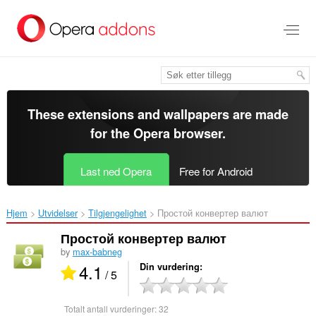
Gå
direkte
til
hovedinnhold
These extensions and wallpapers are made
for the
Opera browser
.
Last ned Opera
Free for Android
Hjem
Utvidelser
Tilgjengelighet
Простой конвертер валют‎
Простой конвертер валют
by
max-babneg
4.1
Din vurdering
/ 5
Totalt antall vurderinger:
32