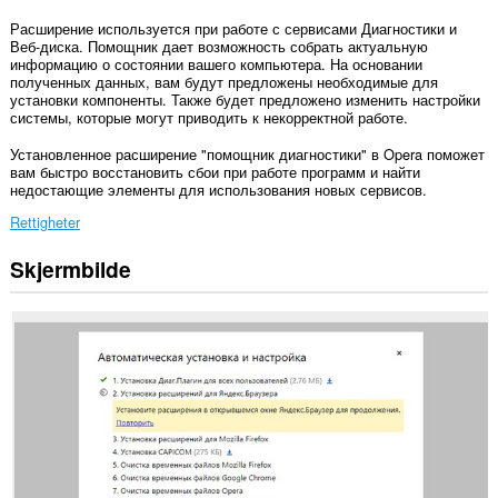
Расширение используется при работе с сервисами Диагностики и
Веб-диска. Помощник дает возможность собрать актуальную
информацию о состоянии вашего компьютера. На основании
полученных данных, вам будут предложены необходимые для
установки компоненты. Также будет предложено изменить настройки
системы, которые могут приводить к некорректной работе.
Установленное расширение "помощник диагностики" в Opera поможет
вам быстро восстановить сбои при работе программ и найти
недостающие элементы для использования новых сервисов.
Rettigheter
Skjermbilde
Denne
utvidelsen
har
tilgang
til
dataene
dine
på
enkelte
nettsteder.
This
extension