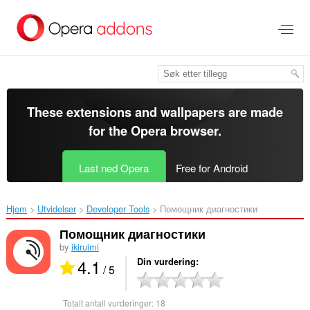
Gå
direkte
til
hovedinnhold
These extensions and wallpapers are made
for the
Opera browser
.
Last ned Opera
Free for Android
Hjem
Utvidelser
Developer Tools
Помощник диагностики‎
Помощник диагностики
by
ikiruimi
4.1
Din vurdering
/ 5
Totalt antall vurderinger:
18