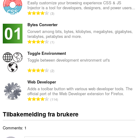
a
Easily customize your browsing experience CSS & JS
Injector is a tool for developers, designers, and power users...
l
T
3
t
o
a
t
Bytes Converter
n
a
Convert among bits, bytes, kilobytes, megabytes, gigabytes,
t
terabytes, petabytes and more.
l
a
T
1
t
l
o
a
l
t
Toggle Environment
n
v
a
Toggle between development environment url's
t
u
l
a
T
r
2
t
l
o
d
a
l
t
Web Developer
e
n
v
a
r
Adds a toolbar button with various web developer tools. The
t
u
official port of the Web Developer extension for Firefox.
l
i
a
T
r
114
t
n
l
o
d
a
g
l
t
e
Tilbakemelding fra brukere
n
e
v
a
r
t
r
u
l
i
a
:
r
Comments: 1
t
n
l
d
a
g
l