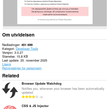
can
exchange
messages
with
programs
other
than
Opera.
Om utvidelsen
Denne
utvidelsen
har
Nedlastinger
451 699
tilgang
Kategori
Developer Tools
til
Versjon
3.0.27
fanene
Størrelse
15,8 KB
og
Last update
20. november 2025
nettleseraktiviteten
Lisens
din.
Retningslinjer for personvern
Related
Browser Update Watchdog
Notifies you, whenever your browser has been automatically
updated.
T
4
o
t
CSS & JS Injector