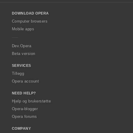
l
o
DOWNLOAD OPERA
w
O
Computer browsers
p
Mobile apps
e
r
a
Dev.Opera
Beta version
SERVICES
Tillegg
Opera account
NEED HELP?
Hjelp og brukerstøtte
Opera-blogger
Opera forums
COMPANY