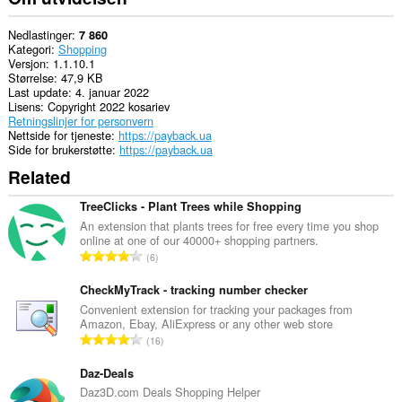
Denne
utvidelsen
kan
Nedlastinger
7 860
lese
Kategori
Shopping
og
Versjon
1.1.10.1
endre
Størrelse
47,9 KB
surfehistorikken
Last update
4. januar 2022
din.
Lisens
Copyright 2022 kosariev
Retningslinjer for personvern
Denne
Nettside for tjeneste
https://payback.ua
utvidelsen
Side for brukerstøtte
https://payback.ua
har
Related
tilgang
til
fanene
TreeClicks - Plant Trees while Shopping
og
An extension that plants trees for free every time you shop
nettleseraktiviteten
online at one of our 40000+ shopping partners.
din.
T
6
o
t
CheckMyTrack - tracking number checker
a
Convenient extension for tracking your packages from
Amazon, Ebay, AliExpress or any other web store
l
T
16
t
o
a
t
Daz-Deals
n
a
Daz3D.com Deals Shopping Helper
t