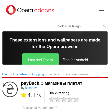
Gå
direkte
til
hovedinnhold
These extensions and wallpapers are made
for the
Opera browser
.
Last ned Opera
Free for Android
Hjem
Utvidelser
Shopping
payBack :: магазины платят‎
payBack :: магазины платят
by
kosariev
4.1
Din vurdering
/ 5
Totalt antall vurderinger:
7