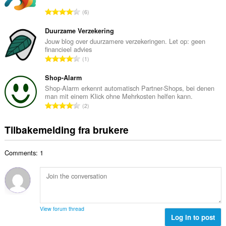
l
a
T
6
t
l
o
a
l
t
Duurzame Verzekering
n
v
a
Jouw blog over duurzamere verzekeringen. Let op: geen
t
u
financieel advies
l
a
T
r
1
t
l
o
d
a
l
t
Shop-Alarm
e
n
v
a
r
Shop-Alarm erkennt automatisch Partner-Shops, bei denen
t
u
man mit einem Klick ohne Mehrkosten helfen kann.
l
i
a
T
r
2
t
n
l
o
d
a
g
l
t
e
Tilbakemelding fra brukere
n
e
v
a
r
t
r
u
l
i
a
:
r
Comments: 1
t
n
l
d
a
g
l
e
n
e
v
r
t
r
u
i
a
:
r
n
l
d
View forum thread
g
l
Log in to post
e
e
v