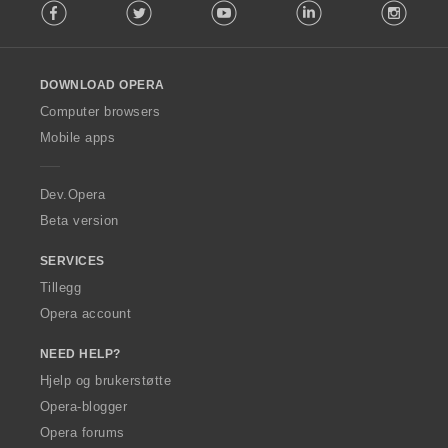
Facebook
Twitter
Youtube
LinkedIn
Instag
o
l
l
o
DOWNLOAD OPERA
w
O
Computer browsers
p
Mobile apps
e
r
a
Dev.Opera
Beta version
SERVICES
Tillegg
Opera account
NEED HELP?
Hjelp og brukerstøtte
Opera-blogger
Opera forums