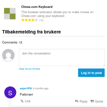
l
o
d
a
l
t
Chess.com Keyboard
e
n
v
a
r
This browser extension allows you to make moves on
t
u
Chess.com using your keyboard
l
i
a
T
r
10
t
n
l
o
d
a
g
l
t
e
Tilbakemelding fra brukere
n
e
v
a
r
t
r
u
l
i
a
:
r
Comments: 12
t
n
l
d
a
g
l
e
n
e
v
r
t
r
u
i
a
:
r
n
l
d
View forum thread
g
l
Log in to post
e
e
v
r
r
u
i
:
r
n
sajanVPN
6 months ago
S
d
g
Работает
e
e
r
Link
Reply
Quote
r
i