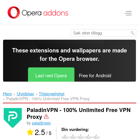
Gå
direkte
til
hovedinnhold
These extensions and wallpapers are made
for the
Opera browser
.
Last ned Opera
Free for Android
Hjem
Utvidelser
Tilgjengelighet
PaladinVPN - 100% Unlimited Free VPN Proxy‎
PaladinVPN - 100% Unlimited Free VPN
Proxy
by
paladinvpn
2.5
Din vurdering
/ 5