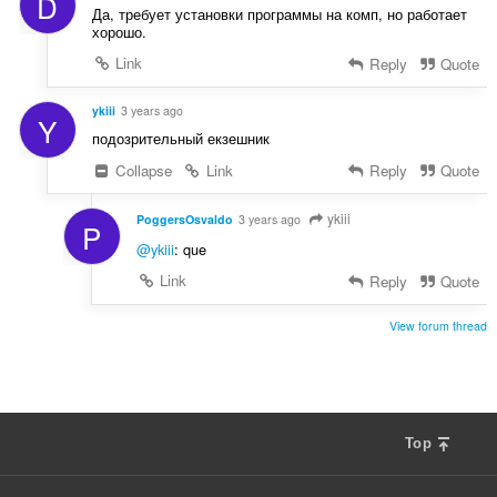
D
Да, требует установки программы на комп, но работает
хорошо.
Link
Reply
Quote
ykiii
3 years ago
Y
подозрительный екзешник
Collapse
Link
Reply
Quote
ykiii
PoggersOsvaldo
3 years ago
P
@ykiii
: que
Link
Reply
Quote
View forum thread
Top
F