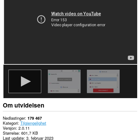
alle
nettsteder.
Denne
utvidelsen
har
tilgang
til
mellomtjenerinnstillingene
dine.
Om utvidelsen
Nedlastinger
179 467
Kategori
Tilgjengelighet
Versjon
2.0.11
Størrelse
601,7 KB
Last update
3. februar 2023