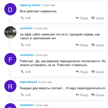
Digiprog-master
2 years ago
D
Все работает нормально.
Link
Reply
Quote
antonkrd1
2 years ago
на офф сайте написано что есть турецкий сервер, как
такого в приложении нет
Link
Reply
Quote
forest2344
2 years ago
F
Работает. Да, расширение периодически отключается. Но
можно установить на пк. Работает стабильно.
Link
Reply
Quote
RaptorBlack2
3 years ago
R
Каждые две минуты слетает... И надо переподключаться.
Link
Reply
Quote
Dimmi2023
3 years ago