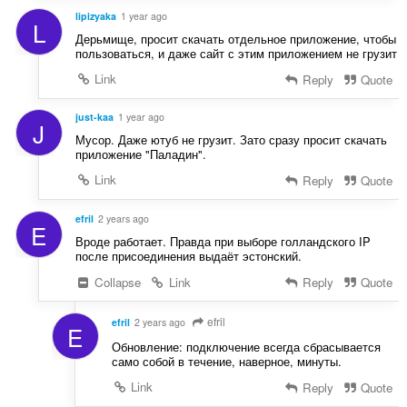
:
n
lipizyaka
1 year ago
L
g
Дерьмище, просит скачать отдельное приложение, чтобы
e
пользоваться, и даже сайт с этим приложением не грузит
r
Link
Reply
Quote
:
just-kaa
1 year ago
J
Мусор. Даже ютуб не грузит. Зато сразу просит скачать
приложение "Паладин".
Link
Reply
Quote
efril
2 years ago
E
Вроде работает. Правда при выборе голландского IP
после присоединения выдаёт эстонский.
Collapse
Link
Reply
Quote
efril
efril
2 years ago
E
Обновление: подключение всегда сбрасывается
само собой в течение, наверное, минуты.
Link
Reply
Quote