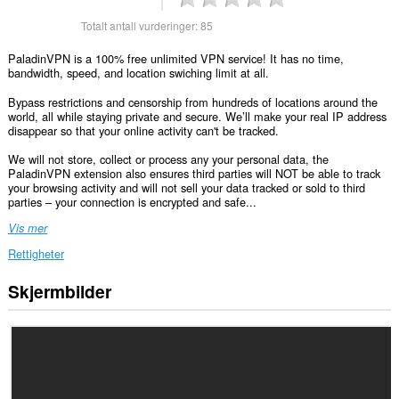
Totalt antall vurderinger:
85
PaladinVPN is a 100% free unlimited VPN service! It has no time,
bandwidth, speed, and location swiching limit at all.
Bypass restrictions and censorship from hundreds of locations around the
world, all while staying private and secure. We’ll make your real IP address
disappear so that your online activity can't be tracked.
We will not store, collect or process any your personal data, the
PaladinVPN extension also ensures third parties will NOT be able to track
your browsing activity and will not sell your data tracked or sold to third
parties – your connection is encrypted and safe...
Vis mer
Rettigheter
Skjermbilder
Denne
utvidelsen
har
tilgang
til
dataene
dine
på