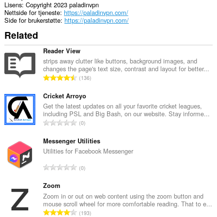
Lisens
Copyright 2023 paladinvpn
Nettside for tjeneste
https://paladinvpn.com/
Side for brukerstøtte
https://paladinvpn.com/
Related
Reader View
strips away clutter like buttons, background images, and
changes the page's text size, contrast and layout for better...
T
136
o
t
Cricket Arroyo
a
Get the latest updates on all your favorite cricket leagues,
including PSL and Big Bash, on our website. Stay informe...
l
T
0
t
o
a
t
Messenger Utilities
n
a
Utilities for Facebook Messenger
t
l
a
T
0
t
l
o
a
l
t
Zoom
n
v
a
Zoom in or out on web content using the zoom button and
t
u
mouse scroll wheel for more comfortable reading. That to e...
l
a
T
r
193
t