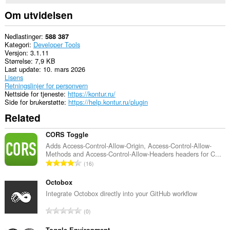
Opera.
Om utvidelsen
Denne
utvidelsen
har
Nedlastinger
588 387
tilgang
Kategori
Developer Tools
til
Versjon
3.1.11
fanene
Størrelse
7,9 KB
og
Last update
10. mars 2026
nettleseraktiviteten
Lisens
din.
Retningslinjer for personvern
Nettside for tjeneste
https://kontur.ru/
Side for brukerstøtte
https://help.kontur.ru/plugin
Related
CORS Toggle
Adds Access-Control-Allow-Origin, Access-Control-Allow-
Methods and Access-Control-Allow-Headers headers for C...
T
16
o
t
Octobox
a
Integrate Octobox directly into your GitHub workflow
l
T
0
t
o
a
Toggle Environment