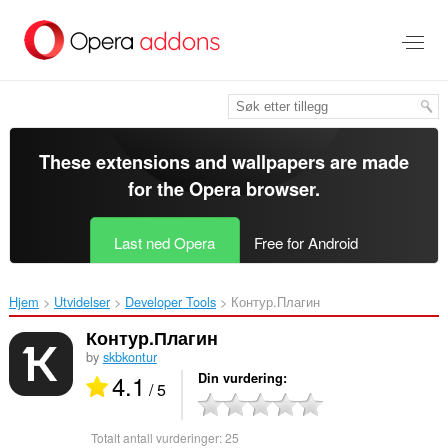
Gå
direkte
til
hovedinnhold
These extensions and wallpapers are made
for the
Opera browser
.
Last ned Opera
Free for Android
Hjem
Utvidelser
Developer Tools
Контур.Плагин‎
Контур.Плагин
by
skbkontur
4.1
Din vurdering
/ 5
Totalt antall vurderinger:
25