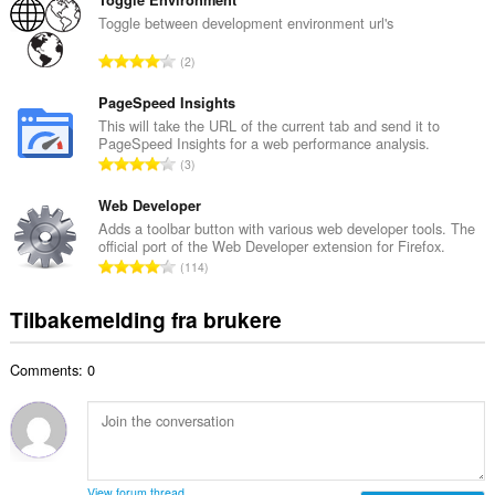
t
n
a
Toggle between development environment url's
t
l
a
T
2
t
l
o
a
l
t
PageSpeed Insights
n
v
a
This will take the URL of the current tab and send it to
t
u
PageSpeed Insights for a web performance analysis.
l
a
T
r
3
t
l
o
d
a
l
t
Web Developer
e
n
v
a
r
Adds a toolbar button with various web developer tools. The
t
u
official port of the Web Developer extension for Firefox.
l
i
a
T
r
114
t
n
l
o
d
a
g
l
t
e
Tilbakemelding fra brukere
n
e
v
a
r
t
r
u
l
i
a
:
r
Comments: 0
t
n
l
d
a
g
l
e
n
e
v
r
t
r
u
i
a
:
r
n
l
d
View forum thread