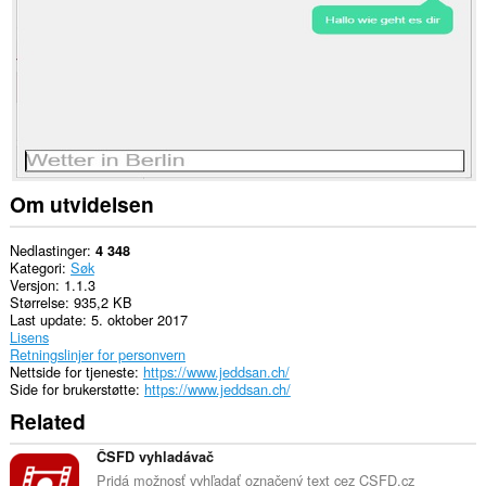
Om utvidelsen
Nedlastinger
4 348
Kategori
Søk
Versjon
1.1.3
Størrelse
935,2 KB
Last update
5. oktober 2017
Lisens
Retningslinjer for personvern
Nettside for tjeneste
https://www.jeddsan.ch/
Side for brukerstøtte
https://www.jeddsan.ch/
Related
ČSFD vyhladávač
Pridá možnosť vyhľadať označený text cez CSFD.cz