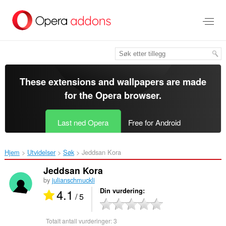
Gå
direkte
til
hovedinnhold
These extensions and wallpapers are made
for the
Opera browser
.
Last ned Opera
Free for Android
Hjem
Utvidelser
Søk
Jeddsan Kora‎
Jeddsan Kora
by
julianschmuckli
4.1
Din vurdering
/ 5
Totalt antall vurderinger:
3