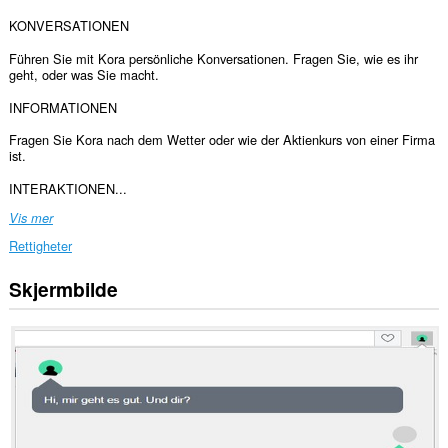
KONVERSATIONEN
Führen Sie mit Kora persönliche Konversationen. Fragen Sie, wie es ihr
geht, oder was Sie macht.
INFORMATIONEN
Fragen Sie Kora nach dem Wetter oder wie der Aktienkurs von einer Firma
ist.
INTERAKTIONEN...
Vis mer
Rettigheter
Skjermbilde
Denne
utvidelsen
har
tilgang
til
dataene
dine
på
enkelte
nettsteder.