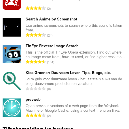
T
2
o
t
Search Anime by Screenshot
a
Use anime screenshots to search where this scene is taken
from.
l
T
24
t
o
a
t
TinEye Reverse Image Search
n
a
This is the official TinEye Opera extension. Find out where
t
an image came from, how it's used, or find higher resolutio...
l
a
T
134
t
l
o
a
l
t
Kies Groener: Duurzaam Leven Tips, Blogs, etc.
n
v
a
Jouw gids voor duurzaam leven - het laatste nieuws van de
t
u
blog, duurzamere producten en vacatures.
l
a
T
r
0
t
l
o
d
a
l
t
prevweb
e
n
v
a
r
Open previous versions of a web page from the Wayback
t
u
Machine or Google Cache, using a context menu on links.
l
i
a
T
r
2
t
n
l
o
d
a
g
l
t
e
n
e