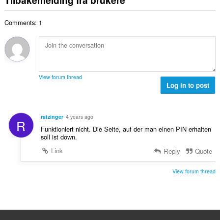
Tilbakemelding fra brukere
v
a
r
t
r
u
l
i
a
:
r
Comments: 1
t
n
l
d
a
g
l
e
n
e
v
r
t
r
u
i
a
:
r
n
l
d
View forum thread
g
l
Log in to post
e
e
v
r
r
u
i
:
r
n
ratzinger
4 years ago
R
d
g
Funktioniert nicht. Die Seite, auf der man einen PIN erhalten
e
e
soll ist down.
r
r
Link
Reply
Quote
i
:
n
g
View forum thread
e
r
: