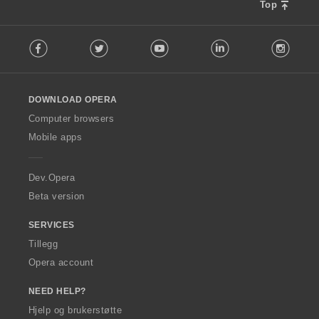
Top
F
Facebook
Twitter
Youtube
LinkedIn
Instag
o
l
l
o
DOWNLOAD OPERA
w
O
Computer browsers
p
Mobile apps
e
r
a
Dev.Opera
Beta version
SERVICES
Tillegg
Opera account
NEED HELP?
Hjelp og brukerstøtte