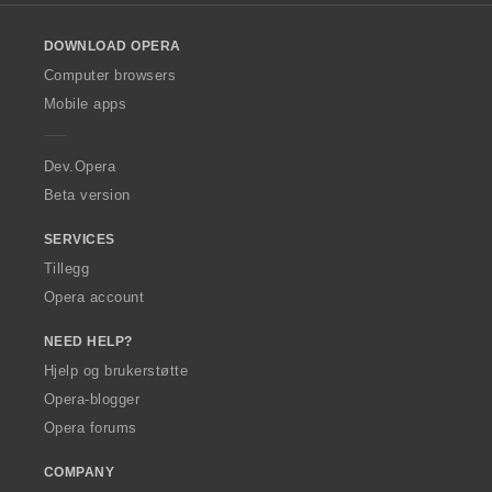
l
o
DOWNLOAD OPERA
w
O
Computer browsers
p
Mobile apps
e
r
a
Dev.Opera
Beta version
SERVICES
Tillegg
Opera account
NEED HELP?
Hjelp og brukerstøtte
Opera-blogger
Opera forums
COMPANY