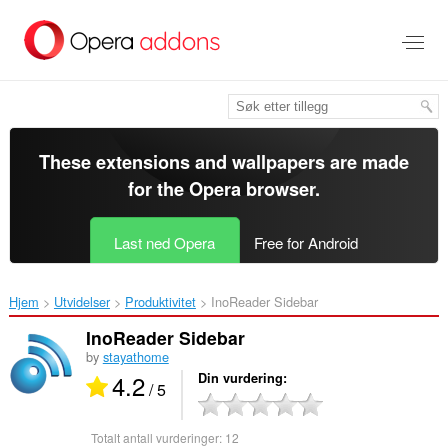
Gå
direkte
til
hovedinnhold
These extensions and wallpapers are made
for the
Opera browser
.
Last ned Opera
Free for Android
Hjem
Utvidelser
Produktivitet
InoReader Sidebar‎
InoReader Sidebar
by
stayathome
4.2
Din vurdering
/ 5
Totalt antall vurderinger:
12