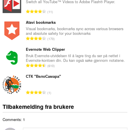
a
Switch all YouTube™ Videos to Adobe Flash® Player.
l
T
11
t
o
a
t
Atavi bookmarks
n
a
Visual bookmarks, bookmarks sync across various browsers
t
and absolute safety for your bookmarks
l
a
T
170
t
l
o
a
l
t
Evernote Web Clipper
n
v
a
Bruk Evernote-utvidelsen til å lagre ting du ser på nettet i
t
u
Evernote-kontoen din. Du kan også søke gjennom notatene.
l
a
T
r
610
t
l
o
d
a
l
t
СТК "ВелоСамара"
e
n
v
a
r
t
u
l
i
a
T
r
1
t
n
l
o
d
a
g
l
t
e
Tilbakemelding fra brukere
n
e
v
a
r
t
r
u
l
i
a
:
r
Comments: 1
t
n
l
d
a
g
l