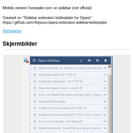
Mobile version Inoreader.com on sidebar (not official)
Created on "Sidebar extension boilerplate for Opera"
https://github.com/Aeyoun/opera-extension-sidebar-boilerplate
Rettigheter
Skjermbilder
Denne
utvidelsen
har
tilgang
til
dataene
dine
på
enkelte
nettsteder.
Denne
utvidelsen
legger
til
et
element
i
sidepanelet.