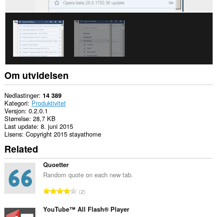
Om utvidelsen
Nedlastinger
14 389
Kategori
Produktivitet
Versjon
0.2.0.1
Størrelse
28,7 KB
Last update
8. juni 2015
Lisens
Copyright 2015 stayathome
Related
Quoetter
Random quote on each new tab.
T
2
o
t
YouTube™ All Flash® Player