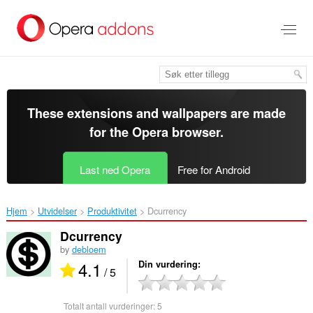
Gå
direkte
til
hovedinnhold
These extensions and wallpapers are made
for the
Opera browser
.
Last ned Opera
Free for Android
Hjem
Utvidelser
Produktivitet
Dcurrency‎
Dcurrency
by
debloem
4.1
Din vurdering
/ 5
Totalt antall vurderinger:
5