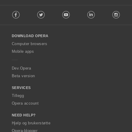
F
Facebook
Twitter
Youtube
LinkedIn
Instag
o
l
l
o
DOWNLOAD OPERA
w
O
Computer browsers
p
Mobile apps
e
r
a
Dev.Opera
Beta version
SERVICES
Tillegg
Opera account
NEED HELP?
Hjelp og brukerstøtte
Opera-blogger