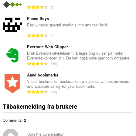
l
T
5
t
o
a
t
Flame Boys
n
a
Easily paste special symbols into any text field.
t
l
a
T
4
t
l
o
a
l
t
Evernote Web Clipper
n
v
a
Bruk Evernote-utvidelsen til å lagre ting du ser på nettet i
t
u
Evernote-kontoen din. Du kan også søke gjennom notatene.
l
a
T
r
610
t
l
o
d
a
l
t
Atavi bookmarks
e
n
v
a
r
Visual bookmarks, bookmarks sync across various browsers
t
u
and absolute safety for your bookmarks
l
i
a
T
r
170
t
n
l
o
d
a
g
l
t
e
Tilbakemelding fra brukere
n
e
v
a
r
t
r
u
l
i
a
:
r
Comments: 2
t
n
l
d
a
g
l
e
n
e
v