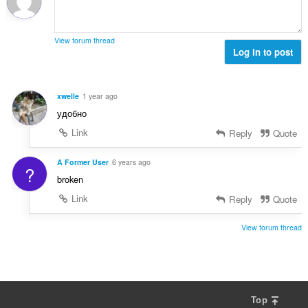
r
t
r
u
i
a
:
r
n
l
d
View forum thread
g
l
Log in to post
e
e
v
r
r
u
i
:
r
n
xwelle
1 year ago
d
g
удобно
e
e
r
Link
Reply
Quote
r
i
:
n
A Former User
6 years ago
?
g
broken
e
Link
Reply
Quote
r
:
View forum thread
Top