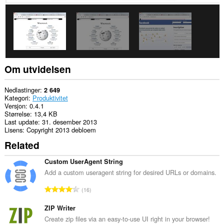
Om utvidelsen
Nedlastinger
2 649
Kategori
Produktivitet
Versjon
0.4.1
Størrelse
13,4 KB
Last update
31. desember 2013
Lisens
Copyright 2013 debloem
Related
Custom UserAgent String
Add a custom useragent string for desired URLs or domains.
T
16
o
t
ZIP Writer
a
Create zip files via an easy-to-use UI right in your browser!