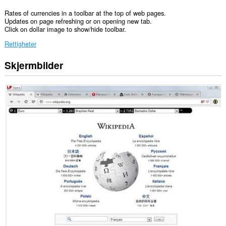
Rates of currencies in a toolbar at the top of web pages.
Updates on page refreshing or on opening new tab.
Click on dollar image to show/hide toolbar.
Rettigheter
Skjermbilder
Denne
utvidelsen
har
tilgang
til
fanene
og
nettleseraktiviteten
din.