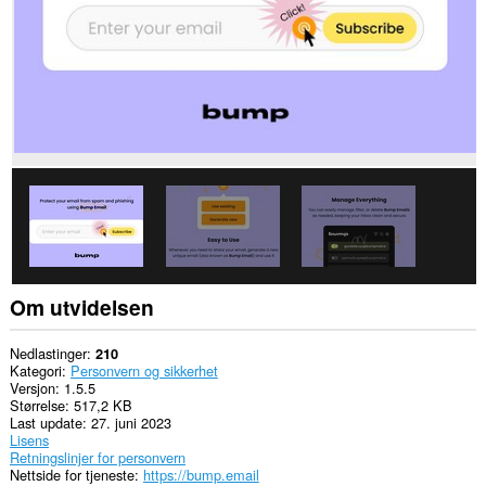
Denne
utvidelsen
har
tilgang
til
dataene
dine
på
enkelte
nettsteder.
Denne
utvidelsen
har
tilgang
til
data
du
Om utvidelsen
kopierer
og
limer
Nedlastinger
210
inn.
Kategori
Personvern og sikkerhet
Versjon
1.5.5
This
Størrelse
517,2 KB
extension
Last update
27. juni 2023
can
Lisens
write
Retningslinjer for personvern
data
Nettside for tjeneste
https://bump.email