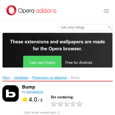
Gå
direkte
til
hovedinnhold
These extensions and wallpapers are made
for the
Opera browser
.
Last ned Opera
Free for Android
Hjem
Utvidelser
Personvern og sikkerhet
Bump‎
Bump
by
kernelpicnic
4.0
Din vurdering
/ 5
Totalt antall vurderinger:
2