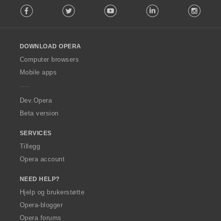
e
Facebook
Twitter
Youtube
LinkedIn
Instag
o
r
l
:
l
o
DOWNLOAD OPERA
w
O
Computer browsers
p
Mobile apps
e
r
a
Dev.Opera
Beta version
SERVICES
Tillegg
Opera account
NEED HELP?
Hjelp og brukerstøtte
Opera-blogger
Opera forums