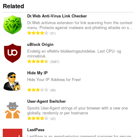
into
Related
the
clipboard.
Dr.Web Anti-Virus Link Checker
Denne
Dr.Web antivirus extension for link scanning from the context
utvidelsen
menu. Protects against malware and phishing attacks on s...
har
T
91
tilgang
o
til
t
uBlock Origin
fanene
og
a
Endelig en effektiv blokkeringsutvidelse. Lavt CPU- og
nettleseraktiviteten
minnebruk.
l
din.
T
5987
t
o
a
t
Hide My IP
n
a
Hide Your IP Address for Free!
t
l
a
T
98
t
l
o
a
l
t
User-Agent Switcher
n
v
a
Spoofs User-Agent strings of your browser with a new one
t
u
globally, randomly or per hostname
l
a
T
r
42
t
l
o
d
a
l
t
LastPass
e
n
v
a
r
LastPass is an award-winning password manager for secure