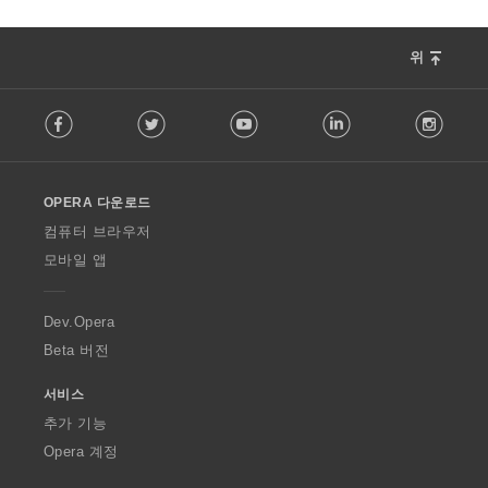
위
F
Facebook
Twitter
Youtube
LinkedIn
Instag
o
l
l
o
OPERA 다운로드
w
O
컴퓨터 브라우저
p
모바일 앱
e
r
a
Dev.Opera
Beta 버전
서비스
추가 기능
Opera 계정