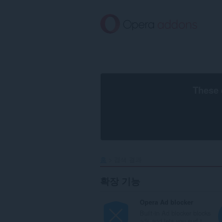
메
인
콘
텐
츠
로
건
너
뜀
These 
홈
검색 결과
확장 기능
Opera Ad blocker
Built-in Ad blocker blocks
ads and lets you surf t...