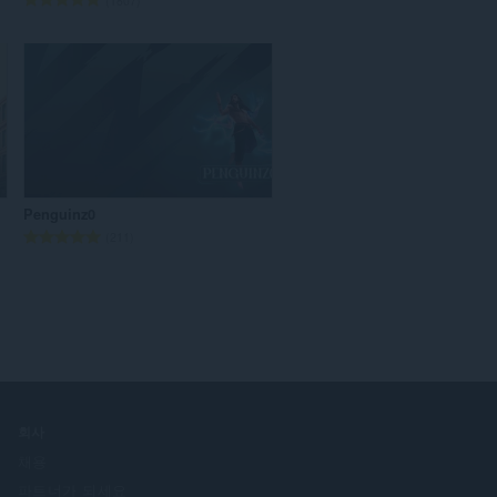
1807
등
급
수
:
Penguinz0
총
211
등
급
수
:
회사
채용
파트너가 되세요