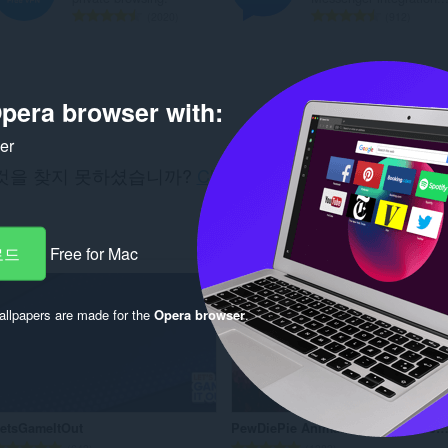
총
총
2020
912
등
등
급
급
수
수
:
:
pera browser with:
ker
것을 찾지 못하셨습니까?
Chrome Web Store
을(를) 확
오.
개발자 '
로드
Free for Mac
llpapers are made for the
Opera browser
.
etsGameItOut
PewDiePie Animated Wallpaper Jap
총
총