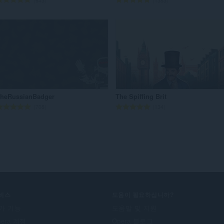
643
1383
등
등
급
급
수
수
:
:
heRussianBadger
The Spiffing Brit
총
총
708
134
등
등
급
급
수
수
:
:
비스
도움이 필요하십니까?
가 기능
도움말 및 지원
pera 계정
Opera 블로그