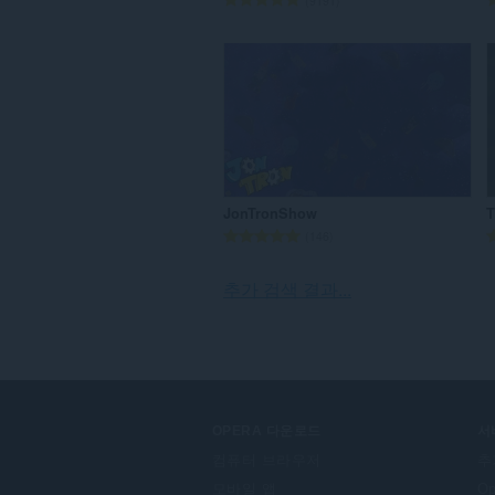
9191
등
급
수
:
JonTronShow
T
총
146
등
급
추가 검색 결과...
수
:
OPERA 다운로드
서
컴퓨터 브라우저
추
모바일 앱
O