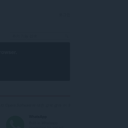
로그인
rowser
.
 'Opera Software'에 대한 검색 결과 수: 5
WhatsApp
Built-in Whatsapp
.
integration for instant...