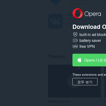
총
1360
등
급
VKontakte
수
Built-in VKontakte
:
integration for instant...
Download O
총
406
등
built-in ad bloc
급
battery saver
필요한 
수
:
free VPN
Themes
Opera 다운
These extensions and wa
모두 보기
Martincitopants
L
총