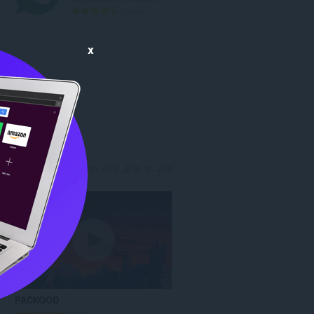
총
1404
등
급
x
수
:
인해보십시
Opera Software'에 대한 검색 결과 수: 220
an
PACKGOD
총