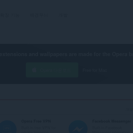
확장 기능
배경무늬
개발
extensions and wallpapers are made for the
Opera b
Opera 다운로드
Free for Mac
개발자
Opera Free VPN
Facebook Messenger
Built-in free VPN for
Built-in Facebook
private browsing.
Messenger integration..