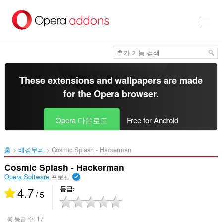
메
인
콘
텐
츠
로
건
너
These extensions and wallpapers are made
뜀
for the
Opera browser
.
Opera 다운로드
Free for Android
홈
배경무늬
Cosmic Splash - Hackerman‎
Cosmic Splash - Hackerman
Opera Software
프로필
4.7
등급
/ 5
총 등급 수:
17