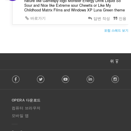
nature like Gamespy logo Monster Energy Drink Liquid So
Sour and Nice like Extreme sour Chewits or Like My
Childhood Matrix Films and Windows XP Luna Green theme
바로가기
답변 작성
인용
포럼 스레드 보기
위
F
Facebook
Twitter
Youtube
LinkedIn
Instag
o
l
l
o
OPERA 다운로드
w
O
컴퓨터 브라우저
p
모바일 앱
e
r
a