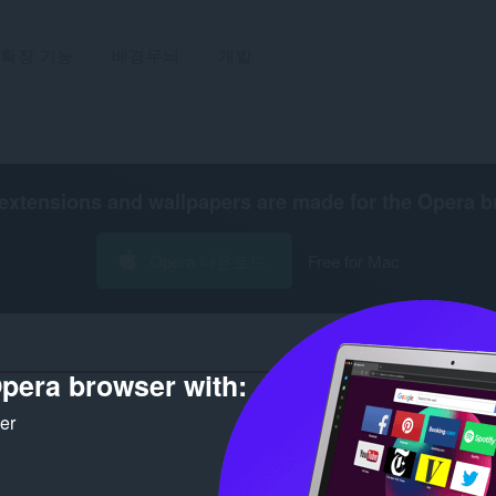
확장 기능
배경무늬
개발
extensions and wallpapers are made for the
Opera b
Opera 다운로드
Free for Mac
pera browser with:
개
ker