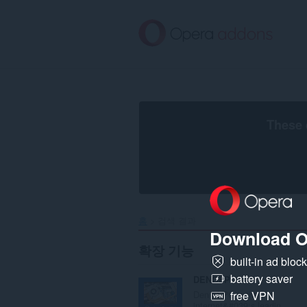
메
인
콘
텐
츠
로
건
너
뜀
These 
홈
검색 결과
Download O
확장 기능
built-in ad bloc
battery saver
DENOFPC
Den of PC is the
free VPN
internet&#039;s leadin...