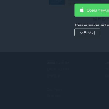
총
1
등
Opera 다운
급
필요한 
수
:
These extensions and wa
모두 보기
OPERA 다운로드
서
컴퓨터 브라우저
추
모바일 앱
O
Dev.Opera
Beta 버전
F