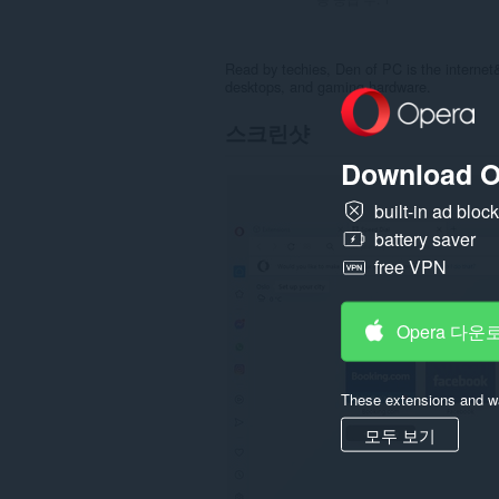
Read by techies, Den of PC is the internet
desktops, and gaming hardware.
스크린샷
Download O
built-in ad bloc
battery saver
free VPN
Opera 다운
These extensions and wa
모두 보기