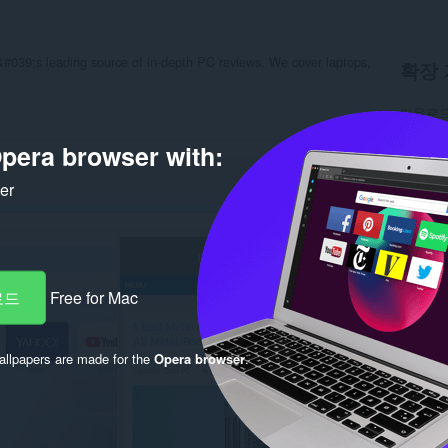
&#039;s leading source of in-depth PC reviews. We cover laptops,
확장 
다운로드
범주
접
버전
1.
pera browser with:
크기
25
최종 업
ker
라이선
개인 정
서비스 
지원 페
Rela
로드
Free for Mac
llpapers are made for the
Opera browser
.