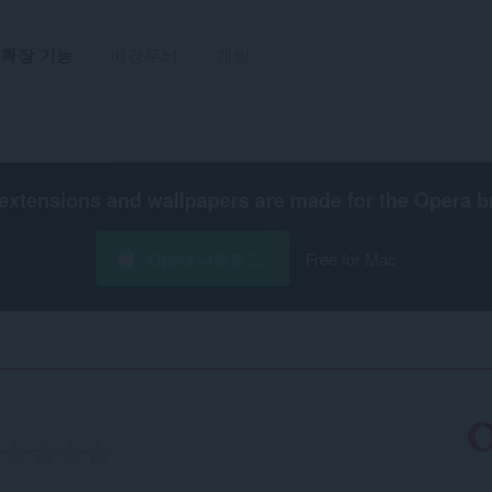
확장 기능
배경무늬
개발
extensions and wallpapers are made for the
Opera b
Opera 다운로드
Free for Mac