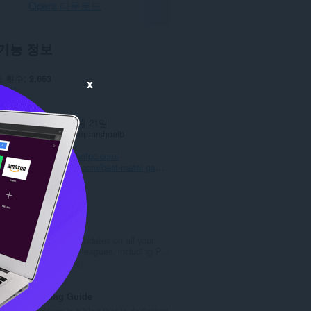
Opera 다운로드
기능 정보
 횟수
2,663
x
근성
0.0
.9 KB
데이트 일
2022년 2월 21일
스
Copyright 2022 ammarshoaib
보 보호 정책
웹사이트
https://denofpc.com/
이지
https://denofpc.com/best-metal-gaming-laptops/
ted
Cricket Arroyo
Get the latest updates on all your
favorite cricket leagues, including P...
총
0
등
급
1Tracking Guide
수
1Trackings is a blog that is dedicated