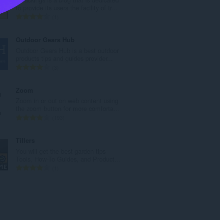
:
to provide its users the facility of tr...
총
1
등
급
Outdoor Gears Hub
수
Outdoor Gears Hub is a best outdoor
:
products tips and guides provider...
총
3
등
급
Zoom
수
Zoom in or out on web content using
:
the zoom button for more comforta...
총
193
등
급
Tillers
수
You will get the best garden tips
:
Tools, How-To Guides, and Product...
총
1
등
급
수
: