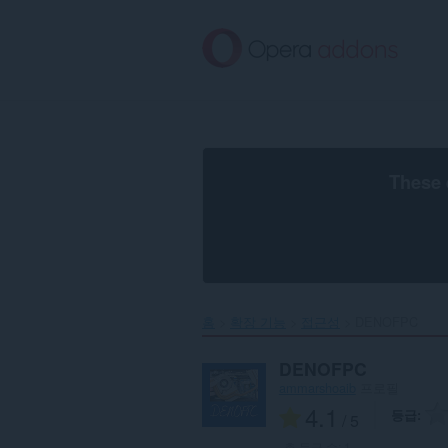
메
인
콘
텐
츠
로
건
너
뜀
These 
홈
확장 기능
접근성
DENOFPC‎
DENOFPC
ammarshoaib
프로필
4.1
등급
/ 5
총 등급 수:
1